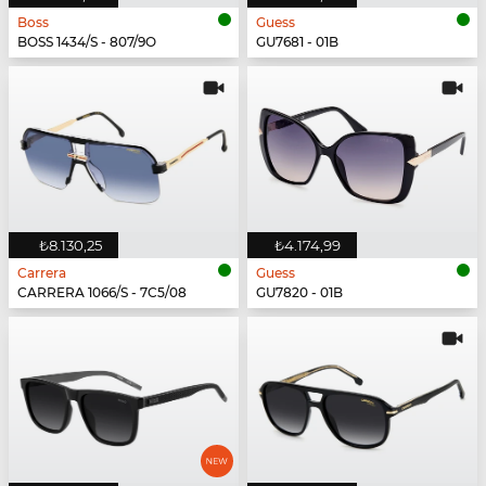
Boss
Guess
BOSS 1434/S - 807/9O
GU7681 - 01B
₺8.130,25
₺4.174,99
Carrera
Guess
CARRERA 1066/S - 7C5/08
GU7820 - 01B