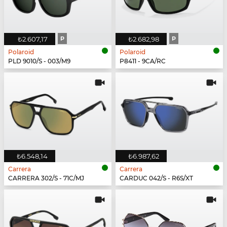
₺2.607,17
P
₺2.682,98
P
Polaroid
Polaroid
PLD 9010/S - 003/M9
P8411 - 9CA/RC
₺6.548,14
₺6.987,62
Carrera
Carrera
CARRERA 302/S - 71C/MJ
CARDUC 042/S - R6S/XT