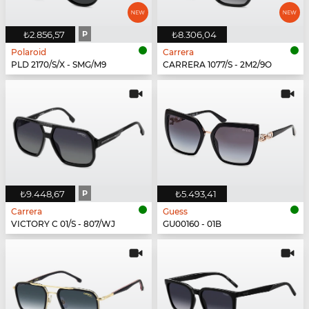
₺2.856,57
P
₺8.306,04
Polaroid
Carrera
PLD 2170/S/X - SMG/M9
CARRERA 1077/S - 2M2/9O
₺9.448,67
P
₺5.493,41
Carrera
Guess
VICTORY C 01/S - 807/WJ
GU00160 - 01B