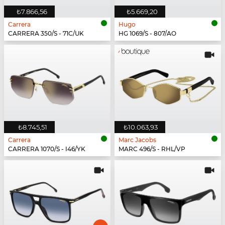
₺7.866,56
₺5.669,20
Carrera
Hugo
CARRERA 350/S - 71C/UK
HG 1069/S - 807/AO
₺8.745,51
₺10.063,93
Carrera
Marc Jacobs
CARRERA 1070/S - I46/YK
MARC 496/S - RHL/VP