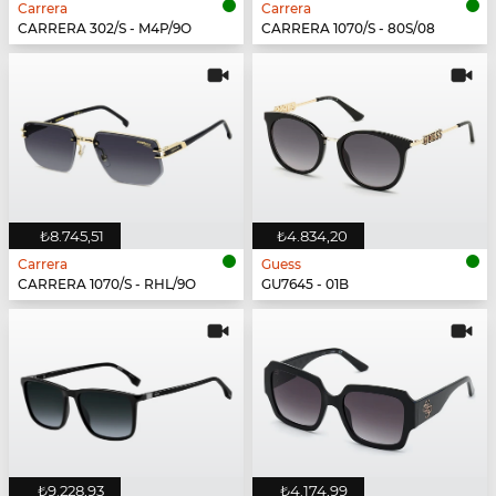
Carrera
Carrera
CARRERA 302/S - M4P/9O
CARRERA 1070/S - 80S/08
₺8.745,51
₺4.834,20
Carrera
Guess
CARRERA 1070/S - RHL/9O
GU7645 - 01B
₺9.228,93
₺4.174,99