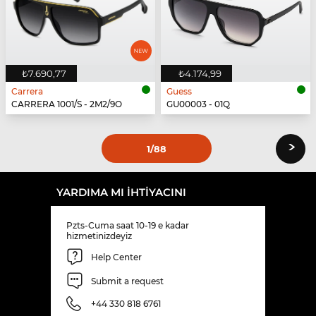
₺7.690,77
₺4.174,99
Carrera
Guess
CARRERA 1001/S - 2M2/9O
GU00003 - 01Q
›
1
/88
YARDIMA MI IHTIYACINI
Pzts-Cuma saat 10-19 e kadar
hizmetinizdeyiz
Help Center
Submit a request
+44 330 818 6761