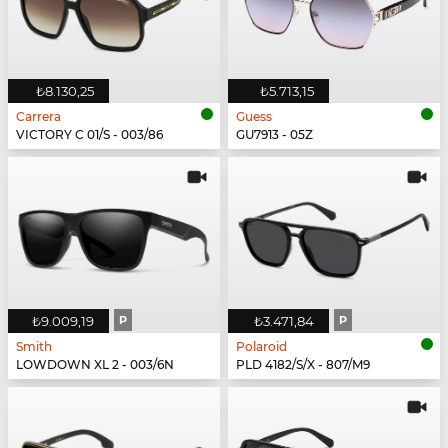
₺8.130,25
₺5.713,15
Carrera
Guess
VICTORY C 01/S - 003/86
GU7913 - 05Z
₺9.009,19
P
₺3.471,84
P
Smith
Polaroid
LOWDOWN XL 2 - 003/6N
PLD 4182/S/X - 807/M9