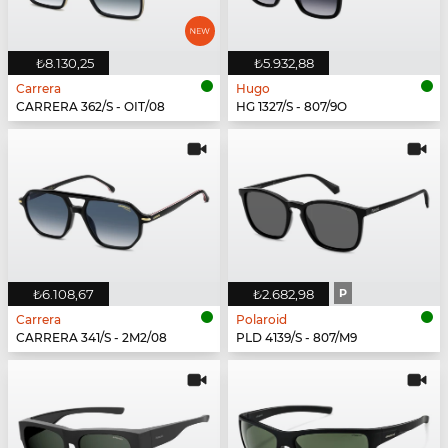
₺8.130,25
₺5.932,88
Carrera
Hugo
CARRERA 362/S - OIT/08
HG 1327/S - 807/9O
₺6.108,67
₺2.682,98
P
Carrera
Polaroid
CARRERA 341/S - 2M2/08
PLD 4139/S - 807/M9