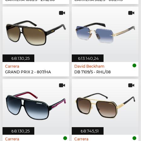
₺8.130,25
₺13.140,24
Carrera
David Beckham
GRAND PRIX 2 - 807/HA
DB 7109/S - RHL/08
₺8.130,25
₺8.745,51
Carrera
Carrera