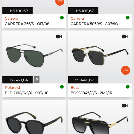
₺6.108,67
₺6.108,67
Carrera
Carrera
CARRERA 366/S - OIT/08
CARRERA 5039/S - 807/9O
₺3.471,84
P
₺9.448,67
Polaroid
Boss
PLD 2160/G/S/X - 003/UC
BOSS 1846/G/S - 2M2/IR