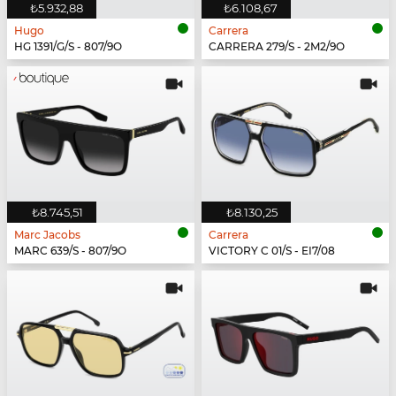
₺5.932,88
₺6.108,67
Hugo
Carrera
HG 1391/G/S - 807/9O
CARRERA 279/S - 2M2/9O
₺8.745,51
₺8.130,25
Marc Jacobs
Carrera
MARC 639/S - 807/9O
VICTORY C 01/S - EI7/08