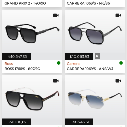
GRAND PRIX 2 - T4O/9O
CARRERA 1069/S - I46/86
₺10.547,35
₺10.063,93
P
Boss
Carrera
BOSS 1766/S - 807/9O
CARRERA 1069/S - ANS/WJ
₺6.108,67
₺8.745,51