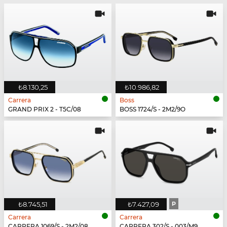
₺8.130,25
₺10.986,82
Carrera
Boss
GRAND PRIX 2 - T5C/08
BOSS 1724/S - 2M2/9O
₺8.745,51
₺7.427,09
P
Carrera
Carrera
CARRERA 1069/S - 2M2/08
CARRERA 302/S - 003/M9