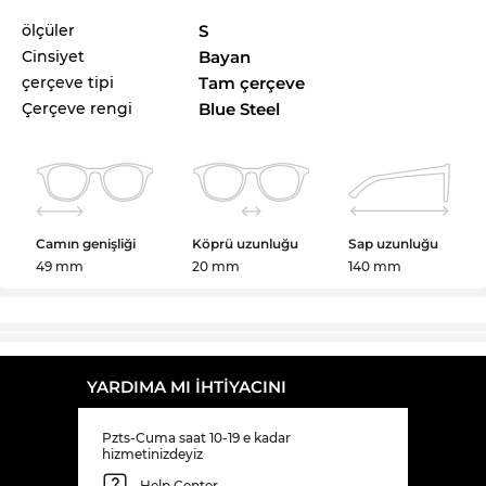
ölçüler
S
Cinsiyet
Bayan
çerçeve tipi
Tam çerçeve
Çerçeve rengi
Blue Steel
Camın genişliği
Köprü uzunluğu
Sap uzunluğu
49 mm
20 mm
140 mm
YARDIMA MI IHTIYACINI
Pzts-Cuma saat 10-19 e kadar
hizmetinizdeyiz
Help Center