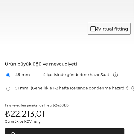
Virtual fitting
Ürün büyüklüğü ve mevcudiyeti
49 mm
4 içerisinde gönderime hazır Saat
51 mm
(Genellikle 1-2 hafta içersinde gönderime hazırdır)
₺24.681,13
Tavsiye edilen perakende fiyatı
₺
22.213,01
Gümrük ve KDV hariç