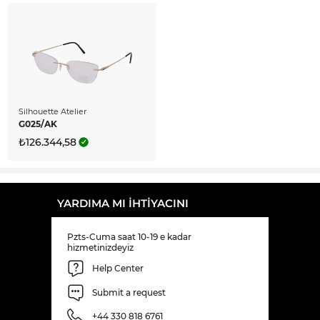
Silhouette Atelier
G025/AK
₺126.344,58
YARDIMA MI IHTIYACINI
Pzts-Cuma saat 10-19 e kadar
hizmetinizdeyiz
Help Center
Submit a request
+44 330 818 6761