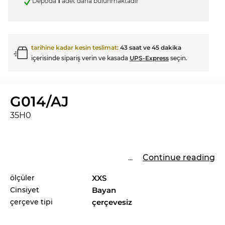
Depoda
1
adet daha bulunmaktadır
tarihine kadar kesin teslimat:
43 saat ve 45 dakika
içerisinde sipariş verin ve kasada
UPS-Express
seçin.
G014/AJ
35H0
...
Continue reading
ölçüler
XXS
Cinsiyet
Bayan
çerçeve tipi
çerçevesiz