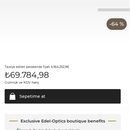
-64 %
₺164.252,96
Tavsiye edilen perakende fiyatı
₺
69.784,98
Gümrük ve KDV hariç
Sepetime
at
Exclusive Edel-Optics boutique benefits