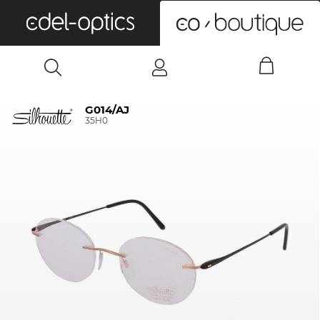
0
G014/AJ
35H0