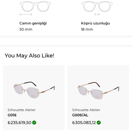
Camın genişliği
Köprü uzunluğu
50 mm
18 mm
You May Also Like!
Silhouette Atelier
Silhouette Atelier
G016
G009/AL
₺235.619,50
₺305.083,12