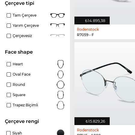
çerçeve tipi
Tam Çerçeve
₺14.895,38
Yarım Çerçeve
Rodenstock
R7059 - F
Çerçevesiz
Face shape
Heart
Oval Face
Round
Square
Trapez Biçimli
çerçeve rengi
₺15.829,26
Rodenstock
Siyah