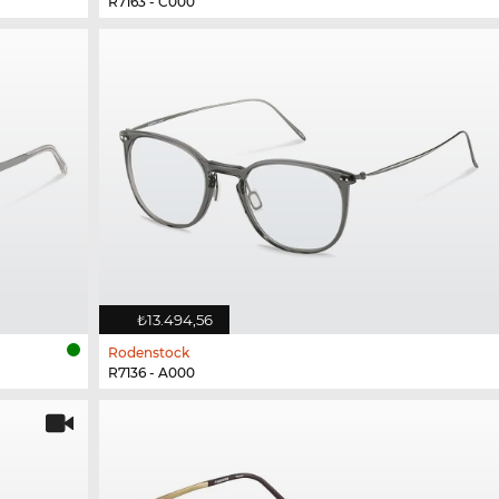
R7163 - C000
₺13.494,56
Rodenstock
R7136 - A000