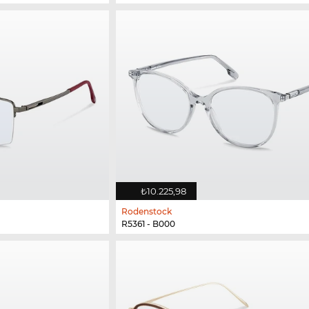
₺10.225,98
Rodenstock
R5361 - B000