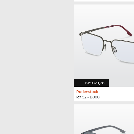
₺15.829,26
Rodenstock
R7152 - B000