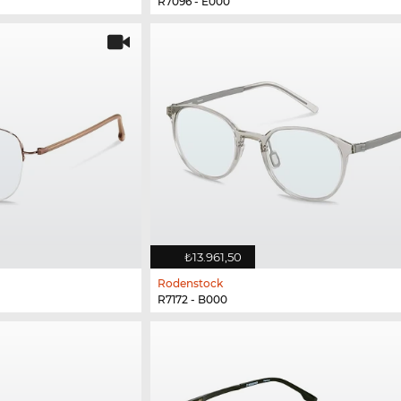
R7096 - E000
₺13.961,50
Rodenstock
R7172 - B000