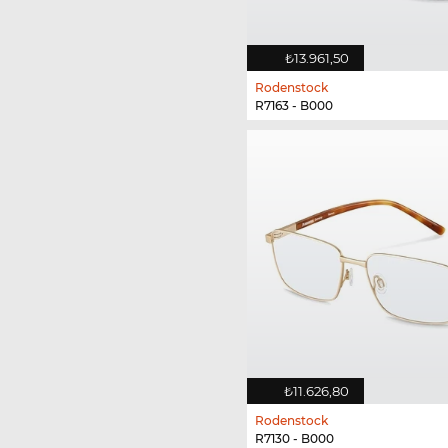
₺13.961,50
Rodenstock
R7163 - B000
₺11.626,80
Rodenstock
R7130 - B000