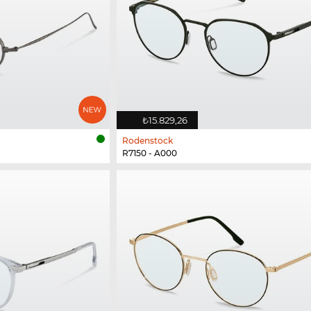
₺15.829,26
Rodenstock
R7150 - A000