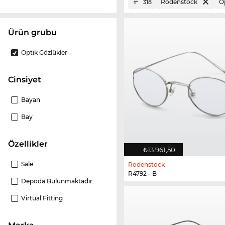
Rodenstock
O
318
ürün grubu
Optik Gözlükler
Cinsiyet
Bayan
Bay
Özellikler
₺13.961,50
Sale
Rodenstock
R4792 - B
Depoda Bulunmaktadır
Virtual Fitting