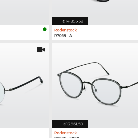
₺14.895,38
Rodenstock
R7059 - A
₺13.961,50
Rodenstock