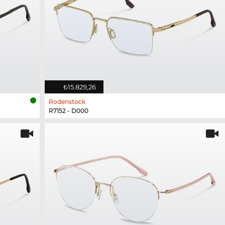
₺15.829,26
Rodenstock
R7152 - D000