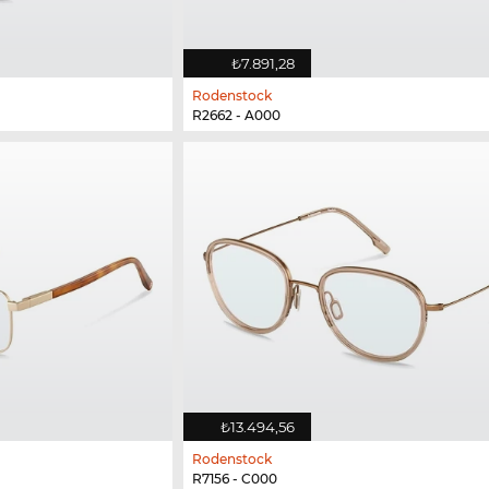
₺7.891,28
Rodenstock
R2662 - A000
₺13.494,56
Rodenstock
R7156 - C000