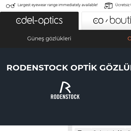
Largest eyewear range immediately available!
Ücretsiz
Güneş gözlükleri
O
RODENSTOCK OPTIK GÖZLÜ