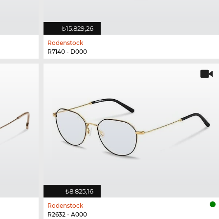
₺15.829,26
Rodenstock
R7140 - D000
₺8.825,16
Rodenstock
R2632 - A000