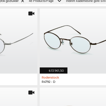
ptik gözlükler
₺13.961,50
Rodenstock
R4792 - D