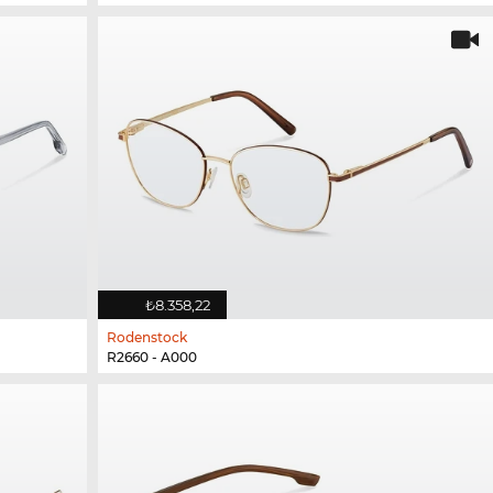
₺8.358,22
Rodenstock
R2660 - A000