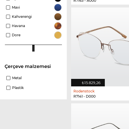
R7145 - A000
Mavi
Kahverengi
Havana
Dore
Çerçeve malzemesi
Metal
₺15.829,26
Plastik
Rodenstock
R7141 - D000