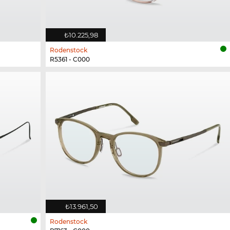
₺10.225,98
Rodenstock
R5361 - C000
₺13.961,50
Rodenstock