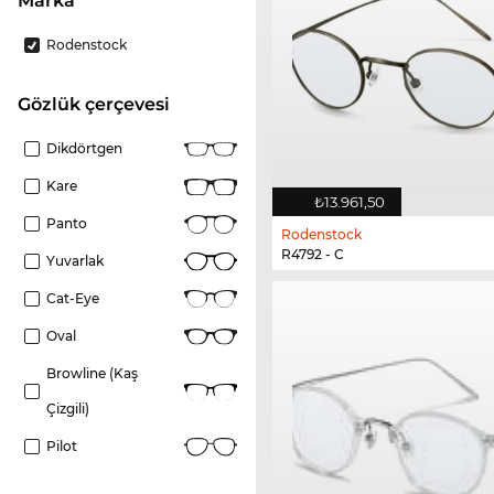
Marka
Rodenstock
gözlük çerçevesi
Dikdörtgen
Kare
₺13.961,50
Panto
Rodenstock
R4792 - C
Yuvarlak
Cat-Eye
Oval
Browline (kaş
Çizgili)
Pilot