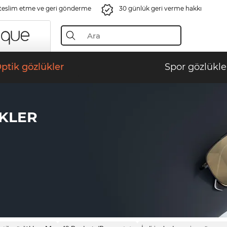
 teslim etme ve geri gönderme
30 günlük geri verme hakkı
ptik gözlükler
Spor gözlükle
KLER