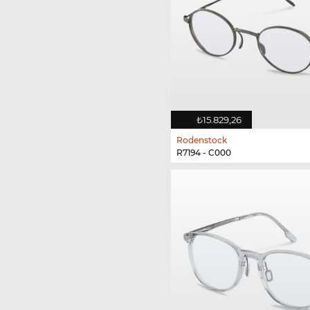
₺15.829,26
Rodenstock
R7194 - C000