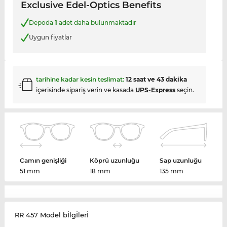
Exclusive Edel-Optics Benefits
Depoda
1
adet daha bulunmaktadır
Uygun fiyatlar
tarihine kadar kesin teslimat:
12 saat ve 43 dakika
içerisinde sipariş verin ve kasada
UPS-Express
seçin.
Camın genişliği
Köprü uzunluğu
Sap uzunluğu
51 mm
18 mm
135 mm
RR 457 Model bİlgİlerİ