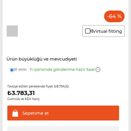
-64 %
Virtual fitting
Ürün büyüklüğü ve mevcudiyeti
51 mm
11 içerisinde gönderime hazır Saat
₺8.734,52
Tavsiye edilen perakende fiyatı
₺
3.783,31
Gümrük ve KDV hariç
Sepetime
at