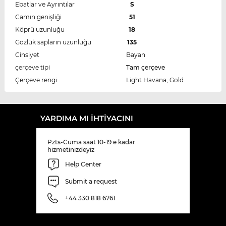
Ebatlar ve Ayrıntılar
S
Camın genişliği
51
Köprü uzunluğu
18
Gözlük sapların uzunluğu
135
Cinsiyet
Bayan
çerçeve tipi
Tam çerçeve
Çerçeve rengi
Light Havana, Gold
YARDIMA MI IHTIYACINI
Pzts-Cuma saat 10-19 e kadar
hizmetinizdeyiz
Help Center
Submit a request
+44 330 818 6761