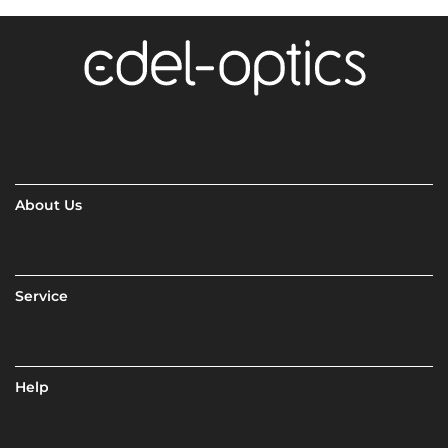
About Us
Service
Help