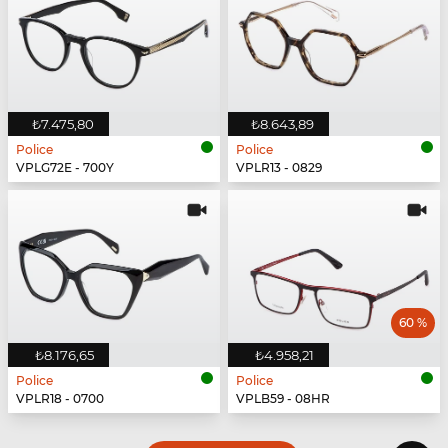
₺7.475,80
₺8.643,89
Police
Police
VPLG72E - 700Y
VPLR13 - 0829
60 %
₺8.176,65
₺4.958,21
Police
Police
VPLR18 - 0700
VPLB59 - 08HR