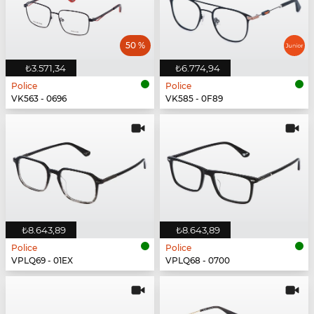
50 %
₺3.571,34
₺6.774,94
Police
Police
VK563 - 0696
VK585 - 0F89
₺8.643,89
₺8.643,89
Police
Police
VPLQ69 - 01EX
VPLQ68 - 0700