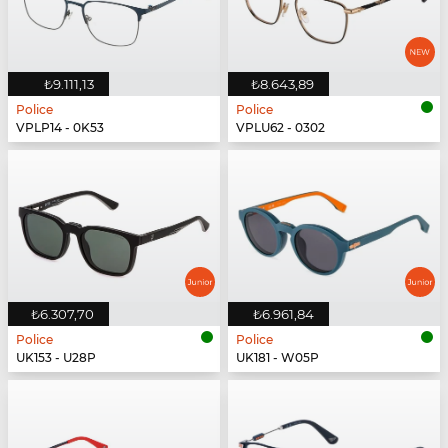
₺9.111,13
₺8.643,89
Police
Police
VPLP14 - 0K53
VPLU62 - 0302
₺6.307,70
₺6.961,84
Police
Police
UK153 - U28P
UK181 - W05P