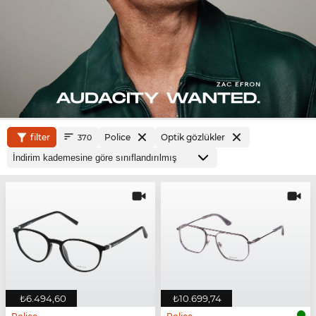
filter
Police
Optik gözlükler
370
₺6.494,60
₺10.699,74