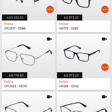
₺10.232,50
₺5.373,23
Police
Police
VPLR71 - 0568
VK173 - U28Y
₺8.176,65
₺5.373,23
Police
Police
VPLN23 - 0E70
VK128 - 0Z42