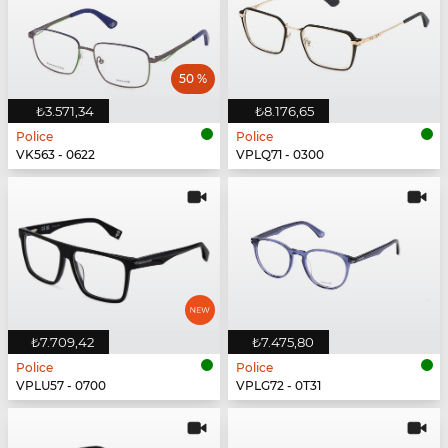
50 %
₺3.571,34
₺8.176,65
Police
Police
VK563 - 0622
VPLQ71 - 0300
₺7.709,42
₺7.475,80
Police
Police
VPLU57 - 0700
VPLG72 - 0T31