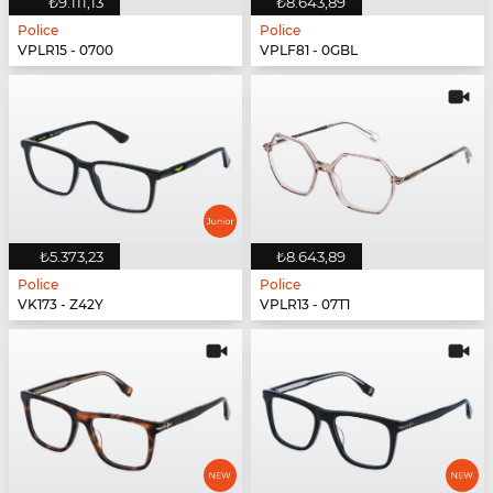
₺9.111,13
₺8.643,89
Police
Police
VPLR15 - 0700
VPLF81 - 0GBL
₺5.373,23
₺8.643,89
Police
Police
VK173 - Z42Y
VPLR13 - 07T1