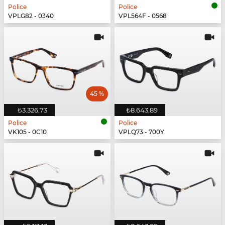
Police
Police
VPLG82 - 0340
VPL564F - 0568
45 %
₺3.326,73
₺8.643,89
Police
Police
VK105 - 0C10
VPLQ73 - 700Y