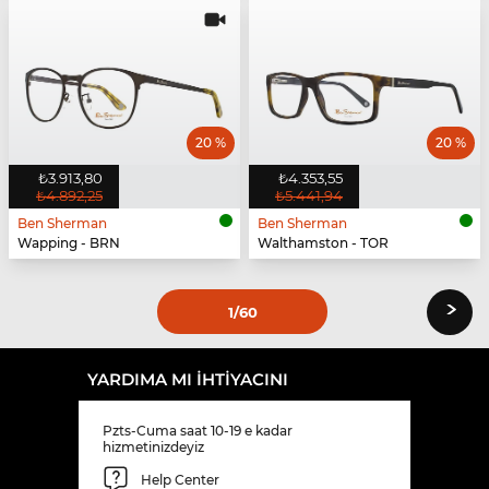
20 %
20 %
₺3.913,80
₺4.353,55
₺4.892,25
₺5.441,94
Ben Sherman
Ben Sherman
Wapping - BRN
Walthamston - TOR
›
1
/60
YARDIMA MI IHTIYACINI
Pzts-Cuma saat 10-19 e kadar
hizmetinizdeyiz
Help Center