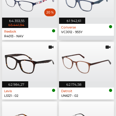
20 %
₺4.353,55
₺1.942,61
₺5.441,94
Converse
Reebok
VCJ012 - 955Y
R4013 - NAV
₺2.984,27
₺2.174,58
Levis
Detroit
LS121 - 02
UN627 - 02