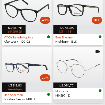
40 %
20 %
₺3.957,78
₺4.353,55
₺6.596,29
₺5.441,94
VOOY by edel-optics
Ben Sherman
Afterwork - 100-02
Highbury - BLK
20 %
₺3.913,80
₺2.010,77
₺4.892,25
Montana
Ben Sherman
MM597 - D
London Fields - MBLU