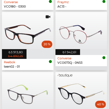
Converse
Fraymz
VCO180 - 0300
AC13 -
20 %
₺3.913,80
₺1.942,61
₺4.892,25
Converse
Reebok
VCO073Q - 0N53
teen02 - 01
40 %