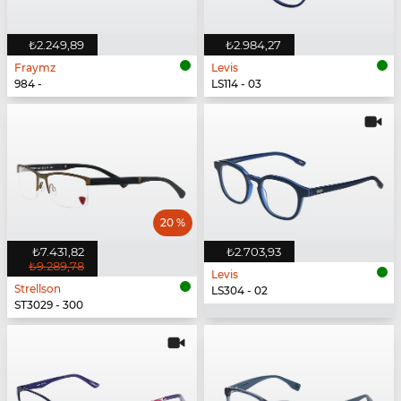
₺2.249,89
₺2.984,27
Fraymz
Levis
984 -
LS114 - 03
20 %
₺7.431,82
₺2.703,93
₺9.289,78
Levis
Strellson
LS304 - 02
ST3029 - 300