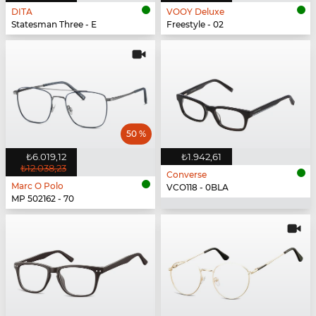
DITA
VOOY Deluxe
Statesman Three - E
Freestyle - 02
50 %
₺6.019,12
₺1.942,61
₺12.038,23
Converse
Marc O Polo
VCO118 - 0BLA
MP 502162 - 70