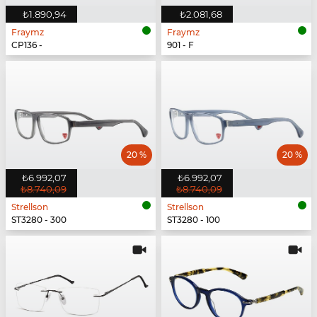
₺1.890,94
₺2.081,68
Fraymz
Fraymz
CP136 -
901 - F
20 %
20 %
₺6.992,07
₺6.992,07
₺8.740,09
₺8.740,09
Strellson
Strellson
ST3280 - 300
ST3280 - 100