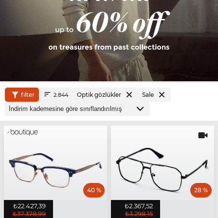
filter
Optik gözlükler
Sale
2.844
40 %
28 %
₺22.427,39
₺2.367,52
₺37.378,99
₺3.298,15