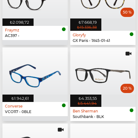
50 %
₺2.098,72
₺7.668,19
₺15.336,38
Fraymz
Gloryfy
AC397 -
GX Paris - 1X45-01-41
20 %
₺1.942,61
₺4.353,55
₺5.441,94
Converse
Ben Sherman
VCO117 - 0BLE
Southbank - BLK