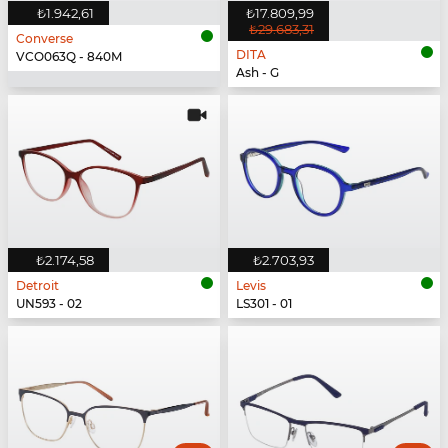
₺1.942,61
₺17.809,99
₺29.683,31
Converse
DITA
VCO063Q - 840M
Ash - G
₺2.174,58
₺2.703,93
Detroit
Levis
UN593 - 02
LS301 - 01