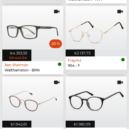
20 %
₺4.353,55
₺2.137,75
₺5.441,94
Fraymz
Ben Sherman
904 - F
Walthamston - BRN
₺1.942,61
₺1.981,09