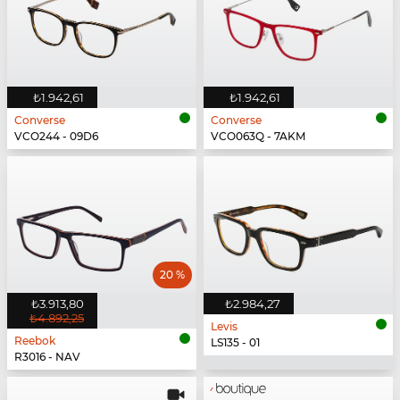
₺1.942,61
₺1.942,61
Converse
Converse
VCO244 - 09D6
VCO063Q - 7AKM
20 %
₺3.913,80
₺2.984,27
₺4.892,25
Levis
Reebok
LS135 - 01
R3016 - NAV