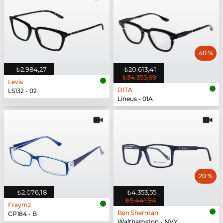
40 %
₺2.984,27
₺20.613,41
₺34.355,69
Levis
DITA
LS132 - 02
Lineus - 01A
20 %
₺2.076,18
₺4.353,55
₺5.441,94
Fraymz
Ben Sherman
CP184 - B
Walthamston - NVY