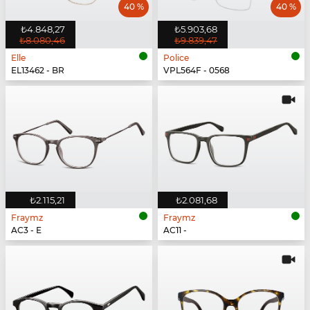
40 %
40 %
₺4.848,27
₺5.903,68
₺8.080,46
₺9.839,47
Elle
Police
EL13462 - BR
VPL564F - 0568
₺2.115,21
₺2.081,68
Fraymz
Fraymz
AC3 - E
AC11 -