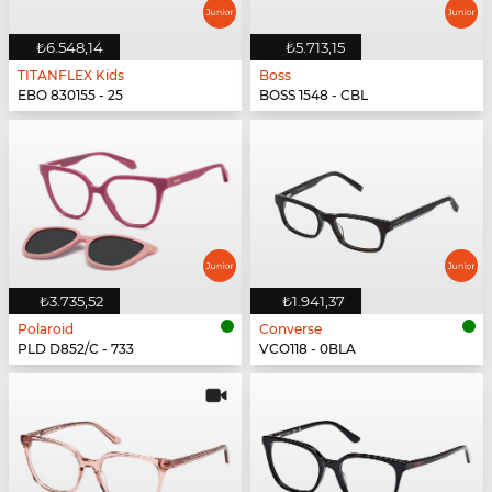
₺6.548,14
₺5.713,15
TITANFLEX Kids
Boss
EBO 830155 - 25
BOSS 1548 - CBL
₺3.735,52
₺1.941,37
Polaroid
Converse
PLD D852/C - 733
VCO118 - 0BLA