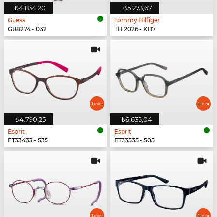
₺4.834,20
₺5.273,67
Guess
Tommy Hilfiger
GU8274 - 032
TH 2026 - KB7
₺4.790,25
₺6.636,04
Esprit
Esprit
ET33433 - 535
ET33535 - 505