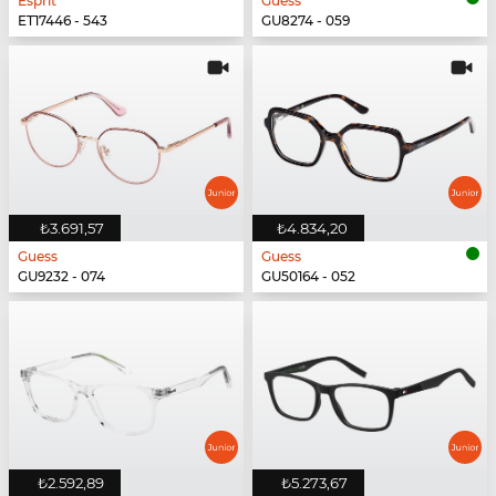
Esprit
Guess
ET17446 - 543
GU8274 - 059
₺3.691,57
₺4.834,20
Guess
Guess
GU9232 - 074
GU50164 - 052
₺2.592,89
₺5.273,67