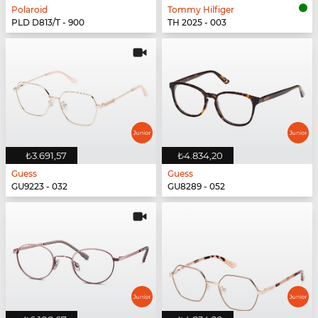
Polaroid
Tommy Hilfiger
PLD D813/T - 900
TH 2025 - 003
₺3.691,57
₺4.834,20
Guess
Guess
GU9223 - 032
GU8289 - 052