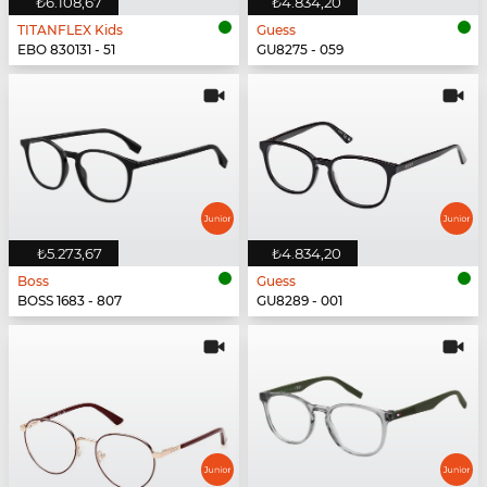
₺6.108,67
₺4.834,20
TITANFLEX Kids
Guess
EBO 830131 - 51
GU8275 - 059
₺5.273,67
₺4.834,20
Boss
Guess
BOSS 1683 - 807
GU8289 - 001