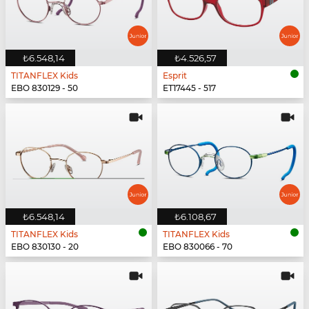
₺6.548,14
₺4.526,57
TITANFLEX Kids
Esprit
EBO 830129 - 50
ET17445 - 517
₺6.548,14
₺6.108,67
TITANFLEX Kids
TITANFLEX Kids
EBO 830130 - 20
EBO 830066 - 70