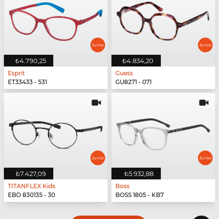
₺4.790,25
₺4.834,20
Esprit
Guess
ET33433 - 531
GU8271 - 071
₺7.427,09
₺5.932,88
TITANFLEX Kids
Boss
EBO 830135 - 30
BOSS 1805 - KB7