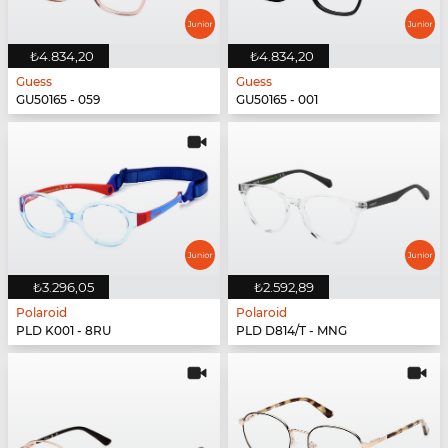
₺4.834,20
₺4.834,20
Guess
Guess
GU50165 - 059
GU50165 - 001
₺3.296,05
₺2.592,89
Polaroid
Polaroid
PLD K001 - 8RU
PLD D814/T - MNG