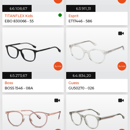
₺6.108,67
₺3.911,31
TITANFLEX Kids
Esprit
EBO 830066 - 55
ET17446 - 586
₺5.273,67
₺4.834,20
Boss
Guess
BOSS 1546 - 08A
GU50270 - 026