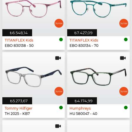
₺6.548,14
₺7.427,09
TITANFLEX Kids
TITANFLEX Kids
EBO 830138 - 50
EBO 830134 - 70
₺5.273,67
₺4.174,99
Tommy Hilfiger
Humphreys
TH 2025 - KB7
HU 580047 - 40