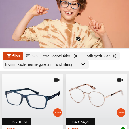
filter
çocuk gözlükleri
Optik gözlükler
979
₺3.911,31
₺4.834,20