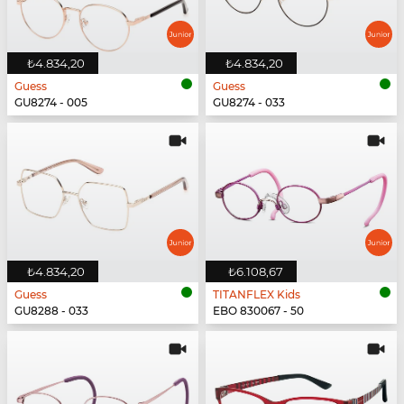
₺4.834,20
₺4.834,20
Guess
Guess
GU8274 - 005
GU8274 - 033
₺4.834,20
₺6.108,67
Guess
TITANFLEX Kids
GU8288 - 033
EBO 830067 - 50