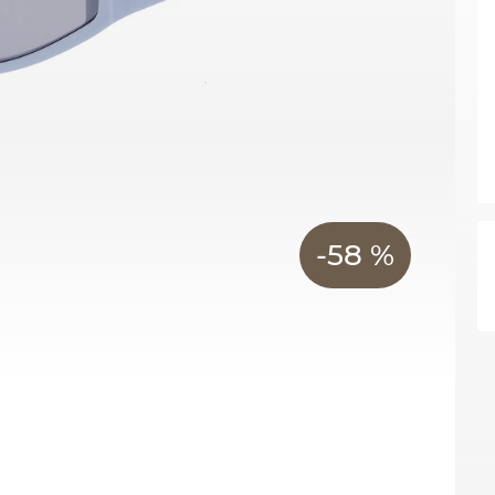
-58 %