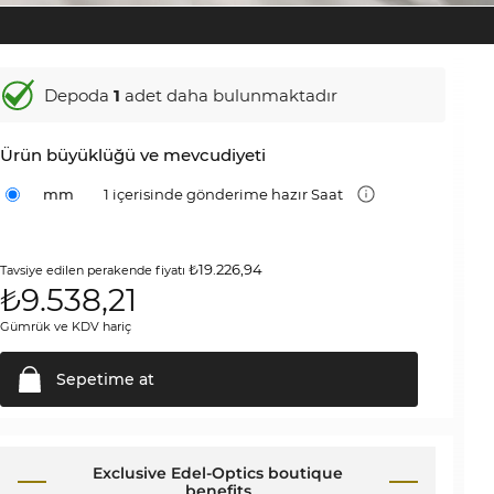
Depoda
1
adet daha bulunmaktadır
Ürün büyüklüğü ve mevcudiyeti
mm
1 içerisinde gönderime hazır Saat
₺19.226,94
Tavsiye edilen perakende fiyatı
₺
9.538,21
Gümrük ve KDV hariç
Sepetime
at
Exclusive Edel-Optics boutique
benefits