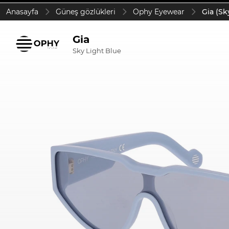
Anasayfa
Güneş gözlükleri
Ophy Eyewear
Gia (Sk
Gia
Sky Light Blue