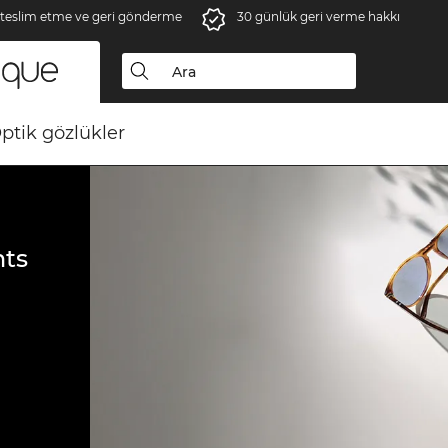
 teslim etme ve geri gönderme
30 günlük geri verme hakkı
ptik gözlükler
ts