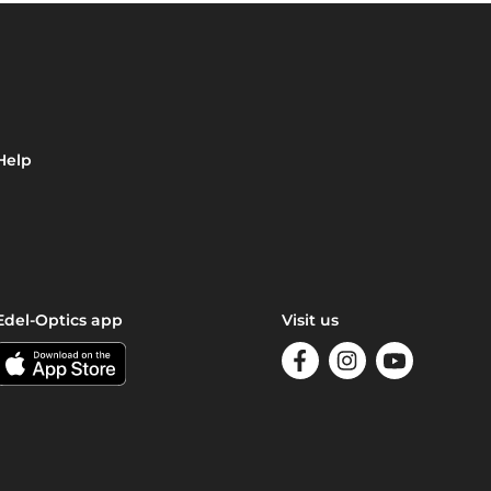
Help
Edel-Optics app
Visit us