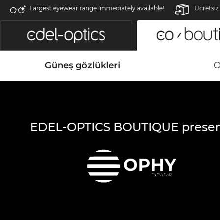
Largest eyewear range immediately available!
Ücretsiz
Güneş gözlükleri
O
EDEL-OPTICS BOUTIQUE presen