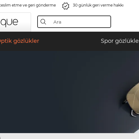
 teslim etme ve geri gönderme
30 günlük geri verme hakkı
ptik gözlükler
Spor gözlükle
)