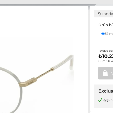
Şu anda
Ürün b
52 
Tavsiye ed
₺
10.2
Gümrük ve
Exclus
Uygun 