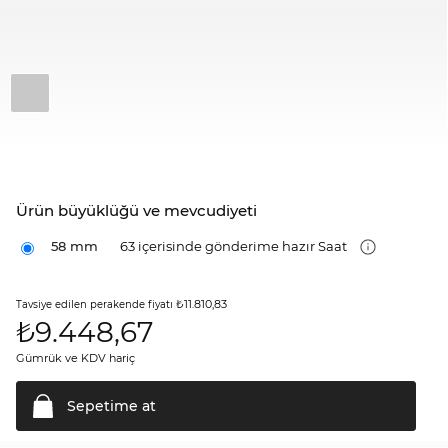
Ürün büyüklüğü ve mevcudiyeti
58 mm
63 içerisinde gönderime hazır Saat
₺11.810,83
Tavsiye edilen perakende fiyatı
₺
9.448,67
Gümrük ve KDV hariç
Sepetime
at