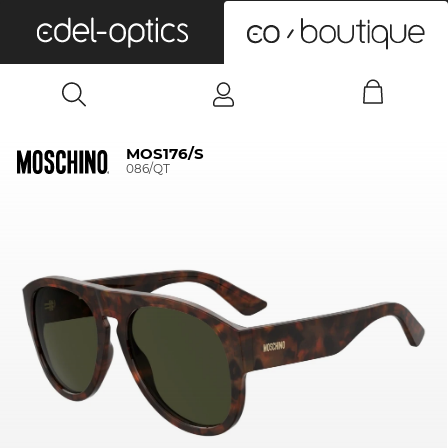
0
MOS176/S
086/QT