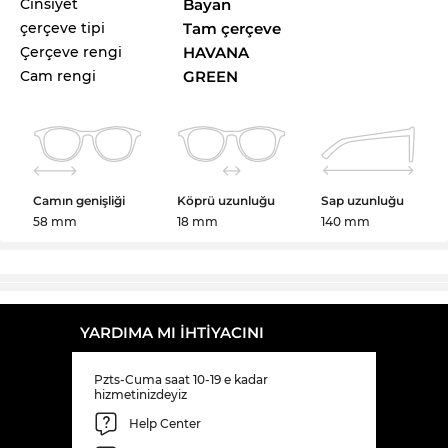
Cinsiyet
Bayan
çerçeve tipi
Tam çerçeve
Çerçeve rengi
HAVANA
Cam rengi
GREEN
Camın genişliği
Köprü uzunluğu
Sap uzunluğu
58 mm
18 mm
140 mm
YARDIMA MI IHTIYACINI
Pzts-Cuma saat 10-19 e kadar
hizmetinizdeyiz
Help Center