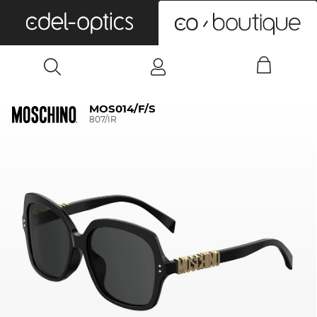
0
MOS014/F/S
807/IR