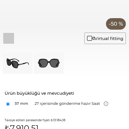
-50 %
Virtual fitting
Ürün büyüklüğü ve mevcudiyeti
57 mm
27 içerisinde gönderime hazır Saat
₺13.184,18
Tavsiye edilen perakende fiyatı
₺
7.910,51