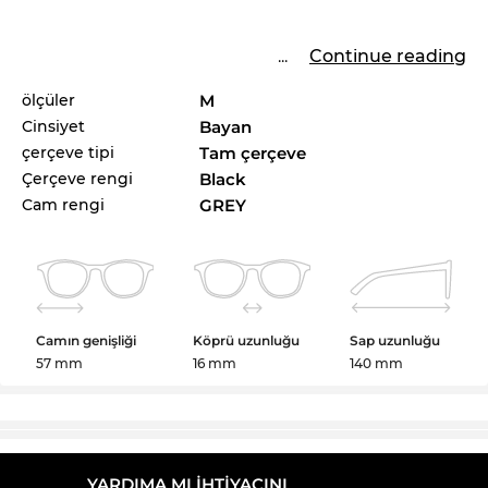
...
Continue reading
ölçüler
M
Cinsiyet
Bayan
çerçeve tipi
Tam çerçeve
Çerçeve rengi
Black
Cam rengi
GREY
Camın genişliği
Köprü uzunluğu
Sap uzunluğu
57 mm
16 mm
140 mm
YARDIMA MI IHTIYACINI