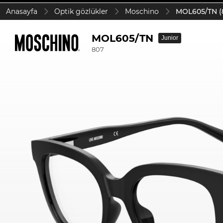
Anasayfa
Optik gözlükler
Moschino
MOL605/TN (
MOL605/TN
Junior
807