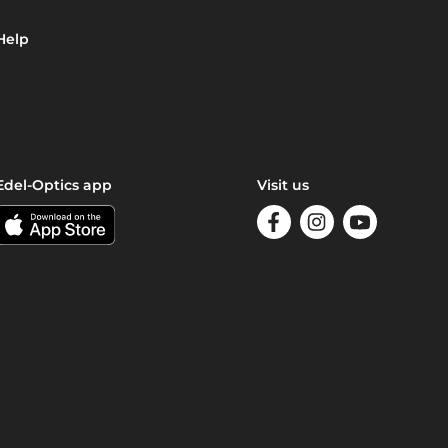
Help
Edel-Optics app
Visit us