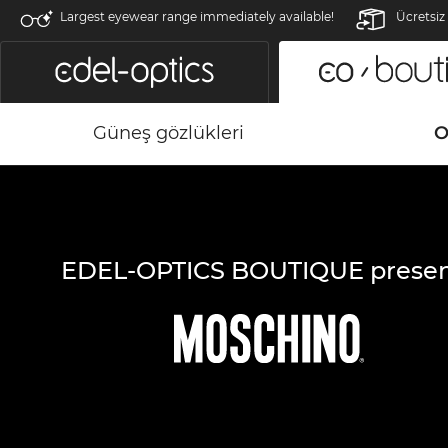
Largest eyewear range immediately available!
Ücretsiz
Güneş gözlükleri
O
EDEL-OPTICS BOUTIQUE presen