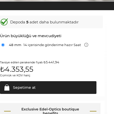
Depoda
5
adet daha bulunmaktadır
Ürün büyüklüğü ve mevcudiyeti
48 mm
14 içerisinde gönderime hazır Saat
₺5.441,94
Tavsiye edilen perakende fiyatı
₺
4.353,55
Gümrük ve KDV hariç
Sepetime
at
Exclusive Edel-Optics boutique
benefits