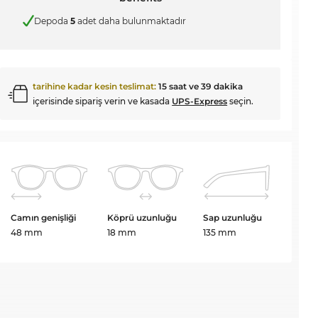
Depoda
5
adet daha bulunmaktadır
tarihine kadar kesin teslimat:
15 saat ve 39 dakika
içerisinde sipariş verin ve kasada
UPS-Express
seçin.
Camın genişliği
Köprü uzunluğu
Sap uzunluğu
48 mm
18 mm
135 mm