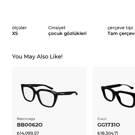
ölçüler
Cinsiyet
çerçeve tipi
XS
çocuk gözlükleri
Tam çerçev
You May Also Like!
Balenciaga
Gucci
BB0062O
GG1731O
₺14.099,57
₺18.304,71