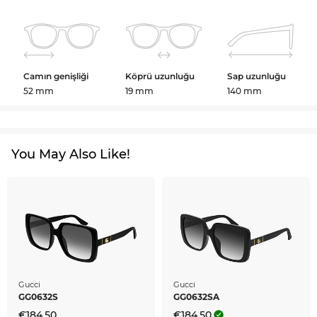
Camın genişliği
Köprü uzunluğu
Sap uzunluğu
52 mm
19 mm
140 mm
You May Also Like!
Gucci
Gucci
GG0632S
GG0632SA
€184,50
€184,50