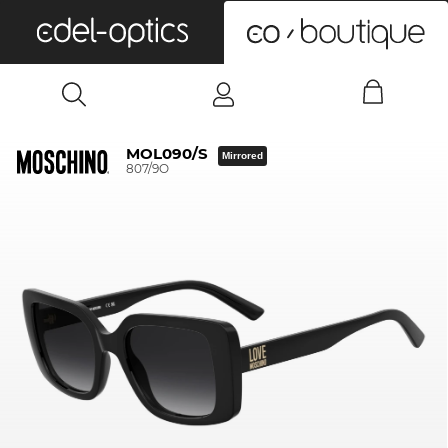
0
MOL090/S
Mirrored
807/9O