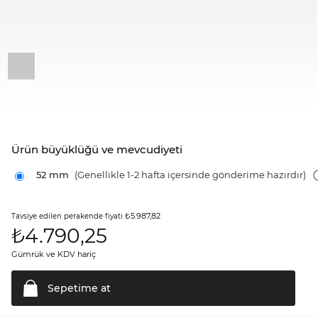
Ürün büyüklüğü ve mevcudiyeti
52 mm
(Genellikle 1-2 hafta içersinde gönderime hazırdır)
₺5.987,82
Tavsiye edilen perakende fiyatı
₺
4.790,25
Gümrük ve KDV hariç
Sepetime
at