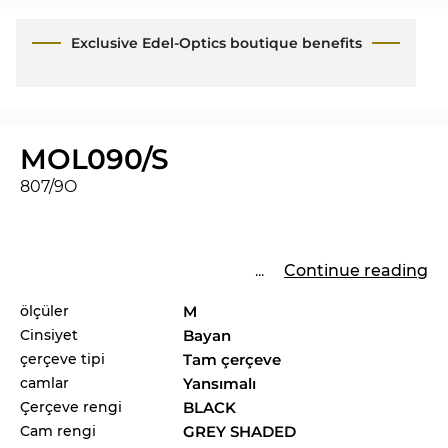
Exclusive Edel-Optics boutique benefits
MOL090/S
807/9O
...
Continue reading
ölçüler
M
Cinsiyet
Bayan
çerçeve tipi
Tam çerçeve
camlar
Yansımalı
Çerçeve rengi
BLACK
Cam rengi
GREY SHADED