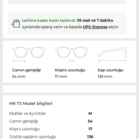
tarihine kadar kesin teslimat:
59 saat ve 7 dakika
içerisinde sipariş verin ve kasada
UPS-Express
seçin.
Camın genişliği
Köprü uzunluğu
Sap uzunluğu
54 mm
17 mm
136 mm
MR 73 Model bİlgİlerİ
Ebatlar ve Ayrıntılar
M
Camın genişliği
54
Köprü uzunluğu
17
Gözlük sapların uzunluğu
136