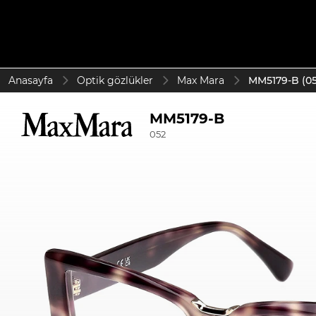
Anasayfa
Optik gözlükler
Max Mara
MM5179-B (05
MM5179-B
052