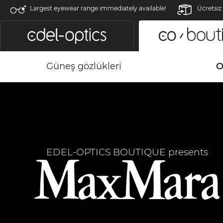
Largest eyewear range immediately available!
Ücretsiz
Güneş gözlükleri
O
EDEL-OPTICS BOUTIQUE presents