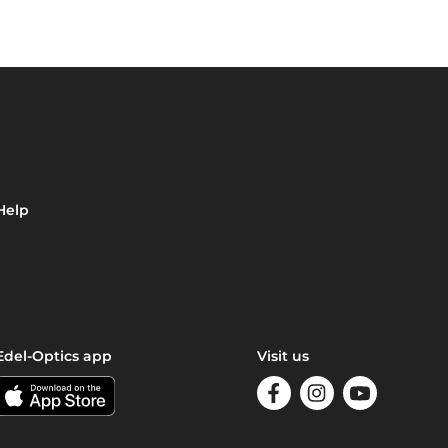
Help
Edel-Optics app
Visit us