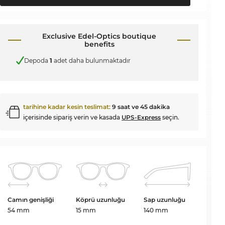
Exclusive Edel-Optics boutique
benefits
Depoda
1
adet daha bulunmaktadır
tarihine kadar kesin teslimat:
9 saat ve 45 dakika
içerisinde sipariş verin ve kasada
UPS-Express
seçin.
Camın genişliği
Köprü uzunluğu
Sap uzunluğu
54 mm
15 mm
140 mm