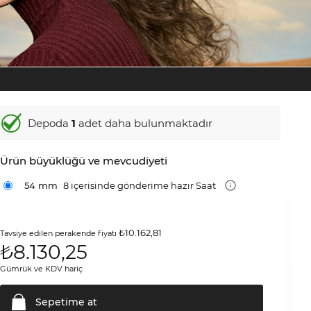
Depoda
1
adet daha bulunmaktadır
Ürün büyüklüğü ve mevcudiyeti
54 mm
8 içerisinde gönderime hazır Saat
₺10.162,81
Tavsiye edilen perakende fiyatı
₺
8.130,25
Gümrük ve KDV hariç
Sepetime
at