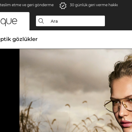
 teslim etme ve geri gönderme
30 günlük geri verme hakkı
ptik gözlükler