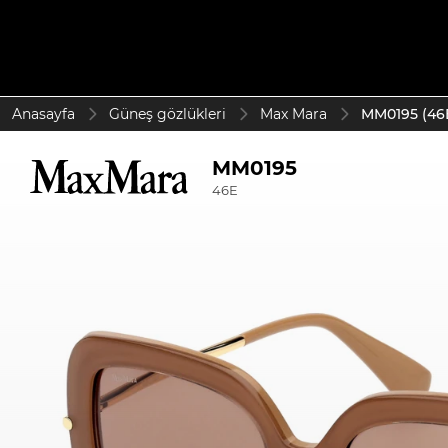
Anasayfa
Güneş gözlükleri
Max Mara
MM0195 (46
MM0195
46E