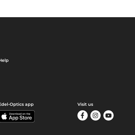
Help
Edel-Optics app
Visit us