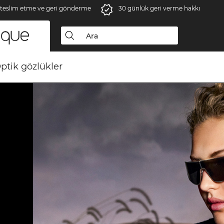
 teslim etme ve geri gönderme
30 günlük geri verme hakkı
ptik gözlükler