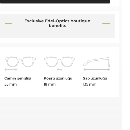
Exclusive Edel-Optics boutique
benefits
Camın genişliği
Köprü uzunluğu
Sap uzunluğu
55 mm
18 mm
135 mm