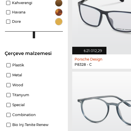
Kahverengi
Havana
Dore
₺21.012,29
Çerçeve malzemesi
Porsche Design
P8328 - C
Plastik
Metal
Wood
Titanyum
Special
Combination
Bio Inj-Tenite Renew