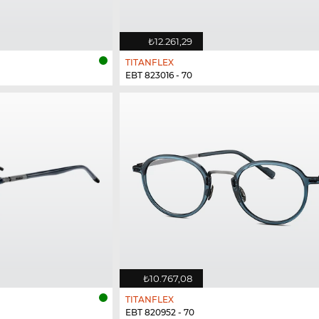
₺12.261,29
TITANFLEX
EBT 823016 - 70
₺10.767,08
TITANFLEX
EBT 820952 - 70