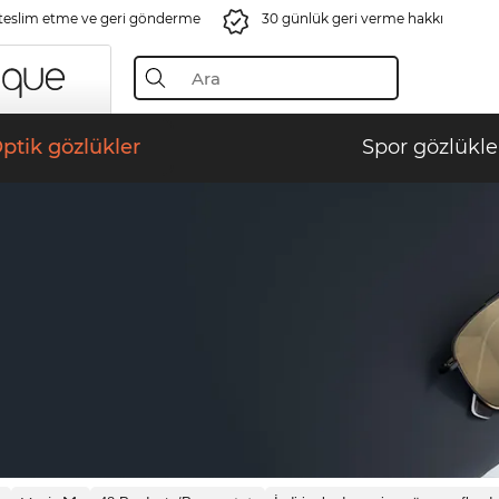
 teslim etme ve geri gönderme
30 günlük geri verme hakkı
ptik gözlükler
Spor gözlükle