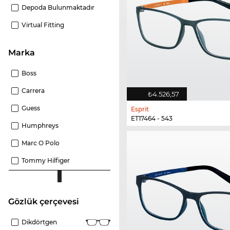
Depoda Bulunmaktadır
Virtual Fitting
Marka
Boss
Carrera
₺4.526,57
Guess
Esprit
ET17464 - 543
Humphreys
Marc O Polo
Tommy Hilfiger
gözlük çerçevesi
Dikdörtgen