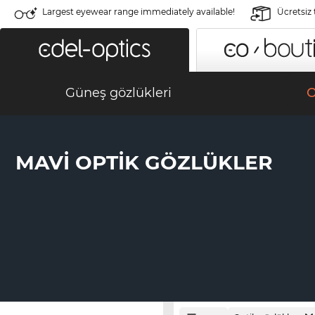
Largest eyewear range immediately available!
Ücretsiz
Güneş gözlükleri
O
MAVI OPTIK GÖZLÜKLER