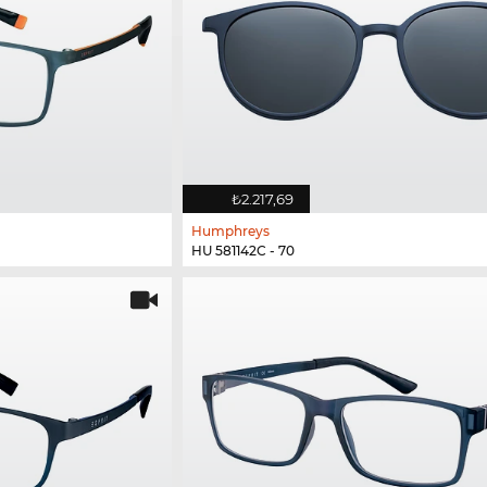
₺2.217,69
Humphreys
HU 581142C - 70