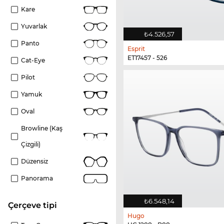
Kare
Yuvarlak
₺4.526,57
Panto
Esprit
ET17457 - 526
Cat-Eye
Pilot
Yamuk
Oval
Browline (kaş
Çizgili)
Düzensiz
Panorama
₺6.548,14
çerçeve tipi
Hugo