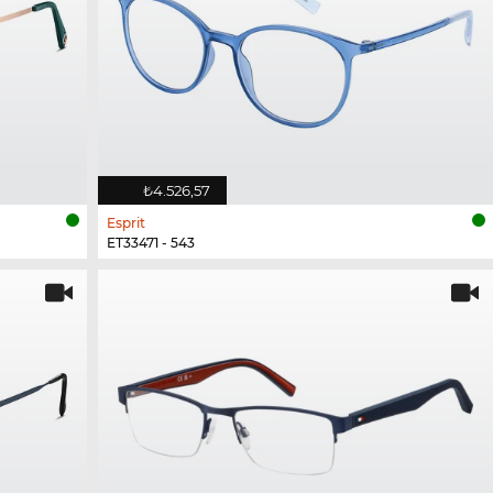
₺4.526,57
Esprit
ET33471 - 543