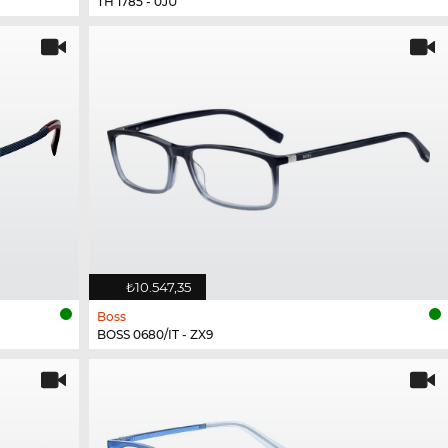
TH 1785 - 0JU
₺10.547,35
Boss
BOSS 0680/IT - ZX9