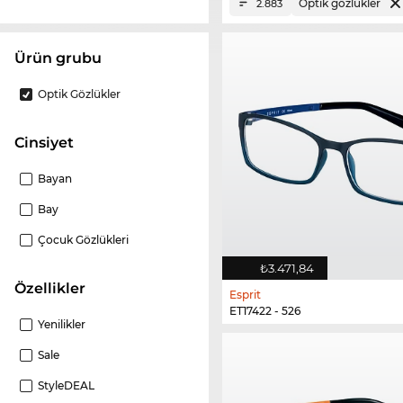
Optik gözlükler
2.883
ürün grubu
Optik Gözlükler
Cinsiyet
Bayan
Bay
Çocuk Gözlükleri
₺3.471,84
Özellikler
Esprit
ET17422 - 526
Yenilikler
Sale
StyleDEAL