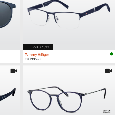
₺8.569,72
Tommy Hilfiger
TH 1905 - FLL