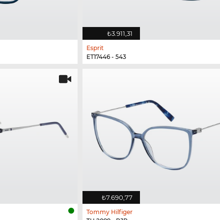
₺3.911,31
Esprit
ET17446 - 543
₺7.690,77
Tommy Hilfiger