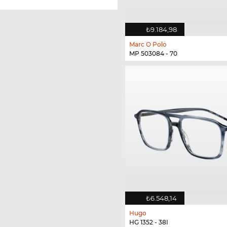
₺9.184,98
Marc O Polo
MP 503084 - 70
₺6.548,14
Hugo
HG 1352 - 38I