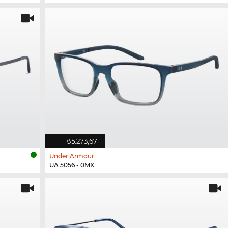
₺5.273,67
Under Armour
UA 5056 - 0MX