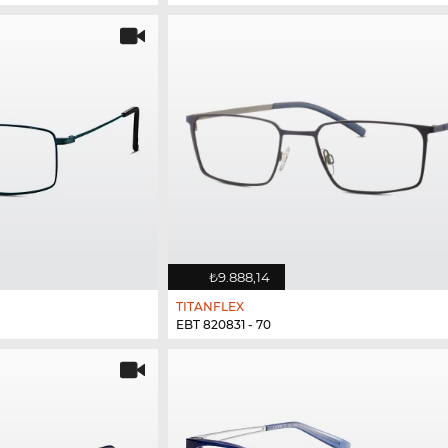
₺9.888,14
TITANFLEX
EBT 820831 - 70