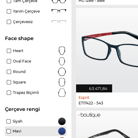
HG 1288 - B88
Tam Çerçeve
Yarım Çerçeve
Çerçevesiz
Face shape
Heart
Oval Face
Round
Square
₺3.471,84
Trapez Biçimli
Esprit
ET17422 - 543
çerçeve rengi
Siyah
Mavi