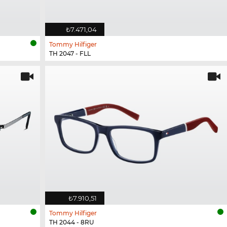
₺7.471,04
Tommy Hilfiger
TH 2047 - FLL
₺7.910,51
Tommy Hilfiger
TH 2044 - 8RU