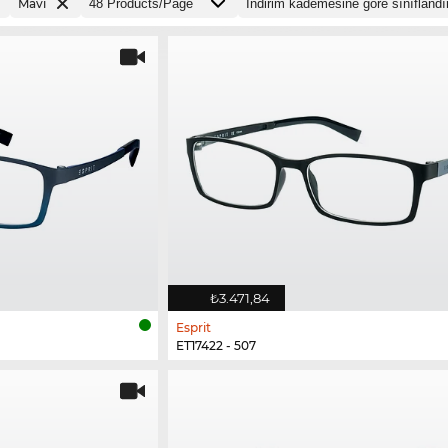
Mavi
₺3.471,84
Esprit
ET17422 - 507