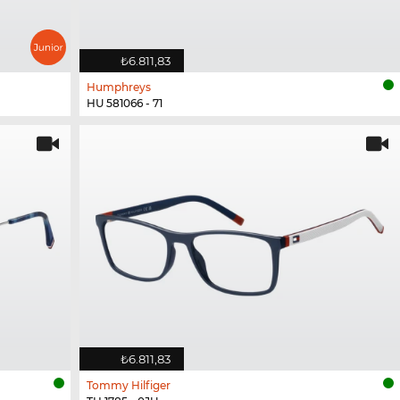
₺6.811,83
Humphreys
HU 581066 - 71
₺6.811,83
Tommy Hilfiger