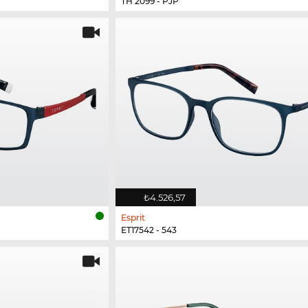
TH 2099 - PJP
₺4.526,57
Esprit
ET17542 - 543