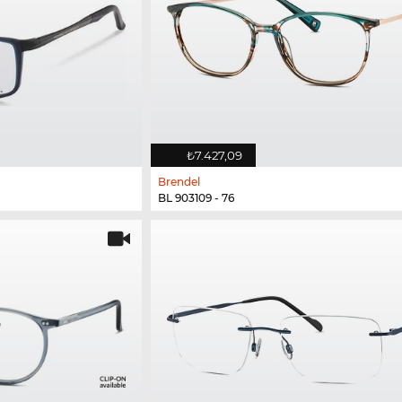
₺7.427,09
Brendel
BL 903109 - 76