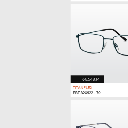
₺6.548,14
TITANFLEX
EBT 820922 - 70