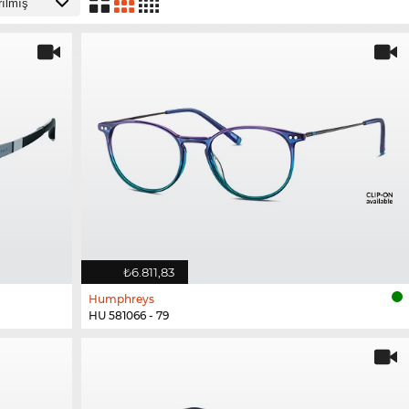
₺6.811,83
Humphreys
HU 581066 - 79