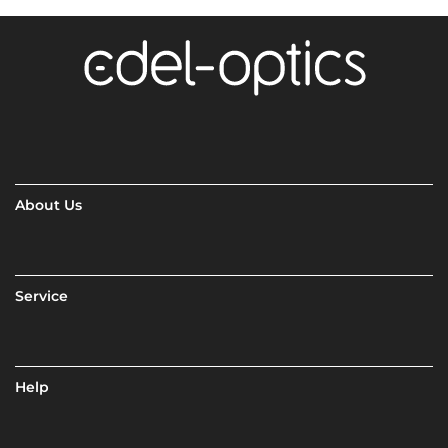
About Us
Service
Help