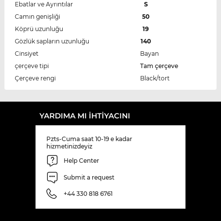
Ebatlar ve Ayrıntılar
S
Camın genişliği
50
Köprü uzunluğu
19
Gözlük sapların uzunluğu
140
Cinsiyet
Bayan
çerçeve tipi
Tam çerçeve
Çerçeve rengi
Black/tort
YARDIMA MI IHTIYACINI
Pzts-Cuma saat 10-19 e kadar
hizmetinizdeyiz
Help Center
Submit a request
+44 330 818 6761