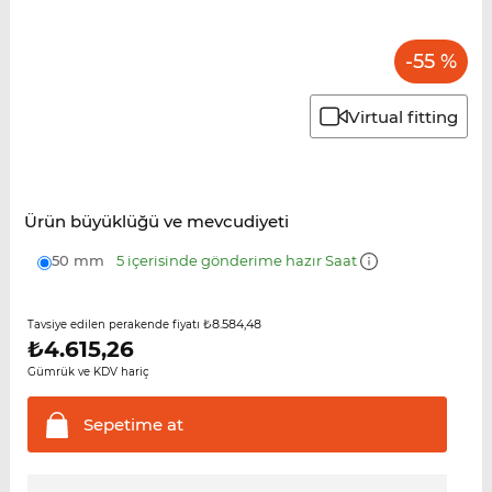
-55 %
Virtual fitting
Ürün büyüklüğü ve mevcudiyeti
50 mm
5 içerisinde gönderime hazır Saat
₺8.584,48
Tavsiye edilen perakende fiyatı
₺
4.615,26
Gümrük ve KDV hariç
Sepetime
at