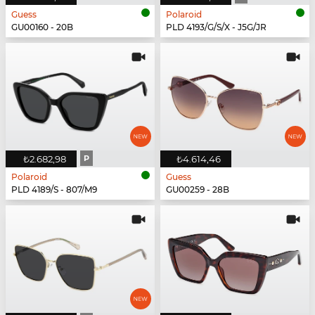
Guess
Polaroid
GU00160 - 20B
PLD 4193/G/S/X - J5G/JR
₺2.682,98
P
₺4.614,46
Polaroid
Guess
PLD 4189/S - 807/M9
GU00259 - 28B