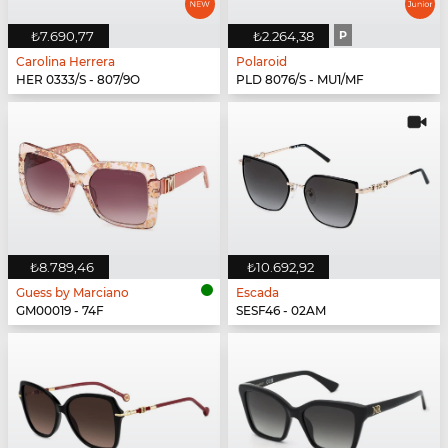
₺7.690,77
₺2.264,38
P
Carolina Herrera
Polaroid
HER 0333/S - 807/9O
PLD 8076/S - MU1/MF
₺8.789,46
₺10.692,92
Guess by Marciano
Escada
GM00019 - 74F
SESF46 - 02AM