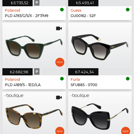
₺3.735,52
P
₺5.493,41
Polaroid
Guess
PLD 4193/G/S/X - 2F7/M9
GU00162 - 52F
₺2.682,98
P
₺7.424,34
Polaroid
Furla
PLD 4189/S - 1ED/LA
SFU885 - 0700