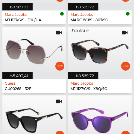
₺8.569,72
₺8.569,72
Marc Jacobs
Marc Jacobs
MJ 1127/G/S - D1U/HA
MARC 881/S - 807/9O
₺5.493,41
₺8.569,72
Guess
Marc Jacobs
GU00268 - 32F
MJ 1127/G/S - X8Q/9O