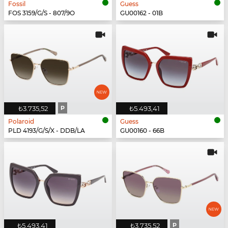
Fossil
Guess
FOS 3159/G/S - 807/9O
GU00162 - 01B
₺3.735,52
P
₺5.493,41
Polaroid
Guess
PLD 4193/G/S/X - DDB/LA
GU00160 - 66B
₺5.493,41
₺3.735,52
P