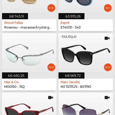
₺8.745,51
₺3.955,26
Wood Fellas
Esprit
Rosenau - macassar/crystal gold
ET40131 - 543
₺6.460,25
₺8.569,72
Max & Co.
Marc Jacobs
MO0150 - 15Q
MJ 1127/G/S - 807/9O