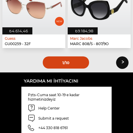
₺4.614,46
₺9.184,98
Guess
Marc Jacobs
GU00259 - 32F
MARC 808/S - 807/9O
›
1
/10
YARDIMA MI IHTIYACINI
Pzts-Cuma saat 10-19 e kadar
hizmetinizdeyiz
Help Center
Submit a request
+44 330 818 6761