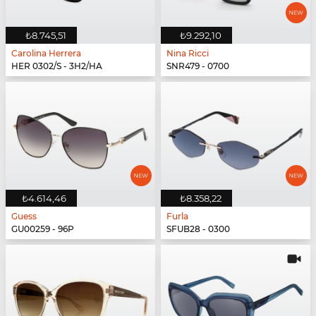
₺8.745,51
₺9.292,10
Carolina Herrera
Nina Ricci
HER 0302/S - 3H2/HA
SNR479 - 0700
₺4.614,46
₺8.358,22
Guess
Furla
GU00259 - 96P
SFUB28 - 0300