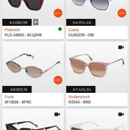
₺2.682,98
P
₺4.614,46
Polaroid
Guess
PLD 4189/S - 8CQ/M9
GU00259 - 01B
₺8.825,16
₺7.424,34
Furla
Rodenstock
SFUB28 - 8F9G
R3340 - B165