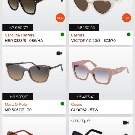
₺7.690,77
₺8.130,25
Carolina Herrera
Carrera
HER 0333/S - 086/HA
VICTORY C 20/S - SZJ/70
₺6.987,62
₺5.493,41
Marc O Polo
Guess
MP 506217 - 30
GU00162 - 57W