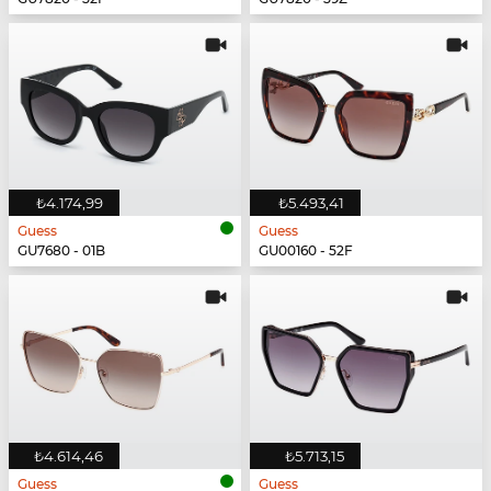
₺4.174,99
₺5.493,41
Guess
Guess
GU7680 - 01B
GU00160 - 52F
₺4.614,46
₺5.713,15
Guess
Guess