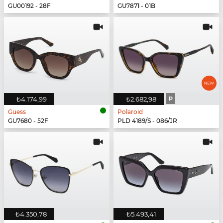
GU00192 - 28F
GU7871 - 01B
₺4.174,99
₺2.682,98
P
Guess
Polaroid
GU7680 - 52F
PLD 4189/S - 086/JR
₺4.350,78
₺5.493,41