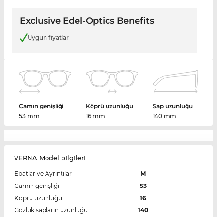
Exclusive Edel-Optics Benefits
Uygun fiyatlar
Camın genişliği
Köprü uzunluğu
Sap uzunluğu
53 mm
16 mm
140 mm
VERNA Model bİlgİlerİ
Ebatlar ve Ayrıntılar
M
Camın genişliği
53
Köprü uzunluğu
16
Gözlük sapların uzunluğu
140