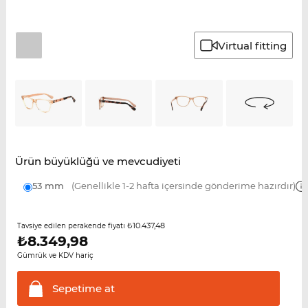
Virtual fitting
Ürün büyüklüğü ve mevcudiyeti
53 mm
(Genellikle 1-2 hafta içersinde gönderime hazırdır)
₺10.437,48
Tavsiye edilen perakende fiyatı
₺
8.349,98
Gümrük ve KDV hariç
Sepetime
at