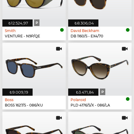
₺12.524,97
P
₺8.306,04
Smith
David Beckham
VENTURE - N9P/QE
DB 1160/S - EX4/70
₺9.009,19
₺3.471,84
P
Boss
Polaroid
BOSS 1627/S - 086/KU
PLD 4176/S/X - 086/LA