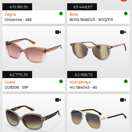
₺15.381,55
₺9.448,67
Zegna
Boss
Orizzonte - 48E
BOSS 1846/G/S - 8OQ/PR
₺2.770,33
₺2.568,72
Guess
Humphreys
GU9208 - 59F
HU 584045 - 60