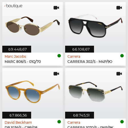
₺9.448,67
₺6.108,67
Marc Jacobs
Carrera
MARC 806/S - 01Q/70
CARRERA 302/S - M4P/9O
₺7.866,56
₺8.745,51
David Beckham
Carrera
DB 1036/S - C9B/08
CARRERA 1070/S - 0NR/9K