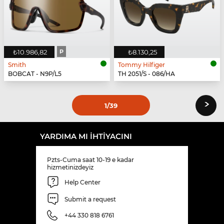
₺10.986,82
P
₺8.130,25
Smith
Tommy Hilfiger
BOBCAT - N9P/L5
TH 2051/S - 086/HA
›
1
/39
YARDIMA MI IHTIYACINI
Pzts-Cuma saat 10-19 e kadar
hizmetinizdeyiz
Help Center
Submit a request
+44 330 818 6761