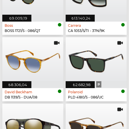
₺9.009,19
₺13.140,24
Boss
Carrera
BOSS 1721/S - 086/QT
CA 1053/S/TI - 37N/9K
₺8.306,04
₺2.682,98
P
David Beckham
Polaroid
DB 1139/S - DUA/08
PLD 4180/S - 086/UC