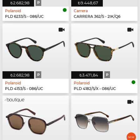
₺2.682,98
P
₺9.448,67
Polaroid
Carrera
PLD 6233/S - 086/UC
CARRERA 362/S - 2IK/Q6
₺2.682,98
P
₺3.471,84
P
Polaroid
Polaroid
PLD 4153/S - 086/UC
PLD 4182/S/X - 086/UC