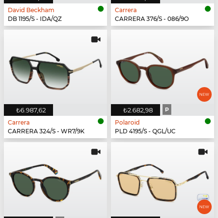
David Beckham
Carrera
DB 1195/S - IDA/QZ
CARRERA 376/S - 086/9O
₺6.987,62
₺2.682,98
P
Carrera
Polaroid
CARRERA 324/S - WR7/9K
PLD 4195/S - QGL/UC