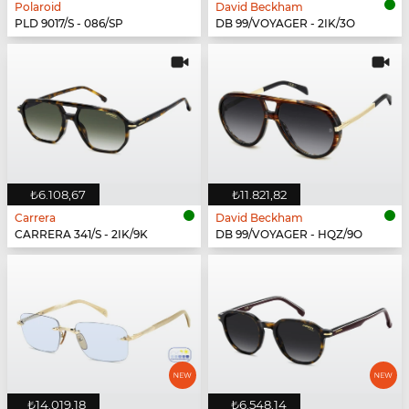
Polaroid
David Beckham
PLD 9017/S - 086/SP
DB 99/VOYAGER - 2IK/3O
₺6.108,67
₺11.821,82
Carrera
David Beckham
CARRERA 341/S - 2IK/9K
DB 99/VOYAGER - HQZ/9O
₺14.019,18
₺6.548,14