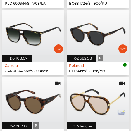
PLD 6003/N/S - V08/LA
BOSS 1724/S - 9G0/KU
₺6.108,67
₺2.682,98
P
Carrera
Polaroid
CARRERA 366/S - 086/9K
PLD 4195/S - 086/M9
₺2.607,17
P
₺13.140,24