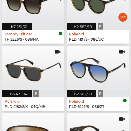
₺7.251,30
₺2.682,98
P
Tommy Hilfiger
Polaroid
TH 2226/S - 086/HA
PLD 4191/S - 086/UC
₺3.471,84
P
₺2.682,98
P
Polaroid
Polaroid
PLD 4182/S/X - 09Q/M9
PLD 6225/S - 086/Z7