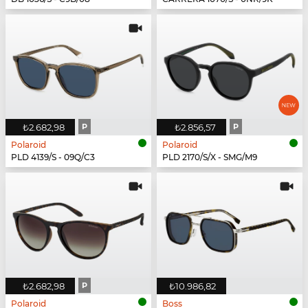
₺2.682,98
P
₺2.856,57
P
Polaroid
Polaroid
PLD 4139/S - 09Q/C3
PLD 2170/S/X - SMG/M9
₺2.682,98
P
₺10.986,82
Polaroid
Boss