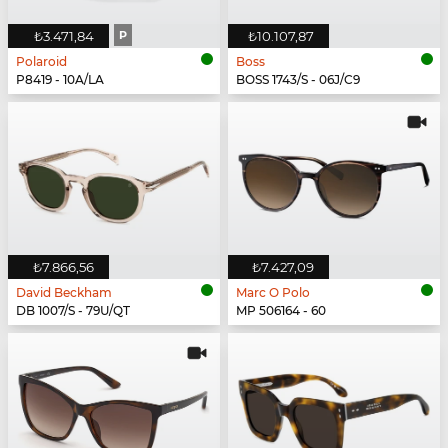
₺3.471,84
P
₺10.107,87
Polaroid
Boss
P8419 - 10A/LA
BOSS 1743/S - 06J/C9
₺7.866,56
₺7.427,09
David Beckham
Marc O Polo
DB 1007/S - 79U/QT
MP 506164 - 60