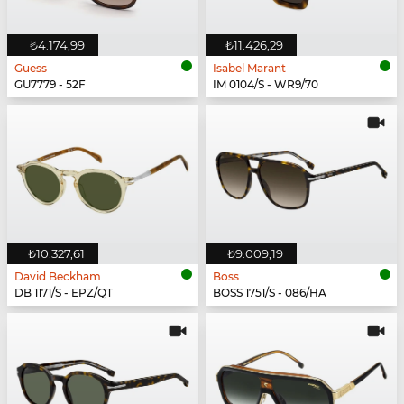
₺4.174,99
₺11.426,29
Guess
Isabel Marant
GU7779 - 52F
IM 0104/S - WR9/70
₺10.327,61
₺9.009,19
David Beckham
Boss
DB 1171/S - EPZ/QT
BOSS 1751/S - 086/HA