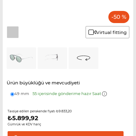
-50 %
Virtual fitting
Ürün büyüklüğü ve mevcudiyeti
49 mm
55 içerisinde gönderime hazır Saat
₺9.833,20
Tavsiye edilen perakende fiyatı
₺
5.899,92
Gümrük ve KDV hariç