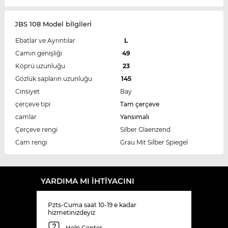
JBS 108 Model bİlgİlerİ
Ebatlar ve Ayrıntılar
L
Camın genişliği
49
Köprü uzunluğu
23
Gözlük sapların uzunluğu
145
Cinsiyet
Bay
çerçeve tipi
Tam çerçeve
camlar
Yansımalı
Çerçeve rengi
Silber Glaenzend
Cam rengi
Grau Mit Silber Spiegel
YARDIMA MI IHTIYACINI
Pzts-Cuma saat 10-19 e kadar
hizmetinizdeyiz
Help Center