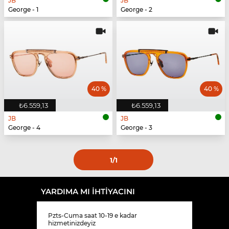
JB
JB
George - 1
George - 2
40 %
40 %
₺6.559,13
₺6.559,13
JB
JB
George - 4
George - 3
1
/1
YARDIMA MI IHTIYACINI
Pzts-Cuma saat 10-19 e kadar
hizmetinizdeyiz