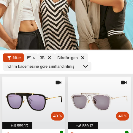
filter
JB
Dikdörtgen
4
40 %
40 %
₺6.559,13
₺6.559,13