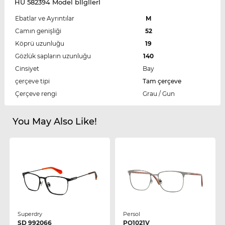
HU 582394 Model bİlgİlerİ
Ebatlar ve Ayrıntılar
M
Camın genişliği
52
Köprü uzunluğu
19
Gözlük sapların uzunluğu
140
Cinsiyet
Bay
çerçeve tipi
Tam çerçeve
Çerçeve rengi
Grau / Gun
You May Also Like!
Superdry
Persol
SD 992066
PO1021V