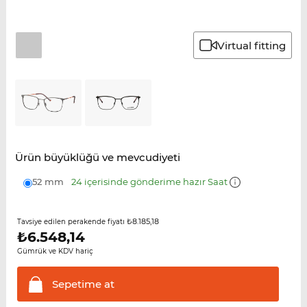
Virtual fitting
Ürün büyüklüğü ve mevcudiyeti
52 mm
24 içerisinde gönderime hazır Saat
₺8.185,18
Tavsiye edilen perakende fiyatı
₺
6.548,14
Gümrük ve KDV hariç
Sepetime
at