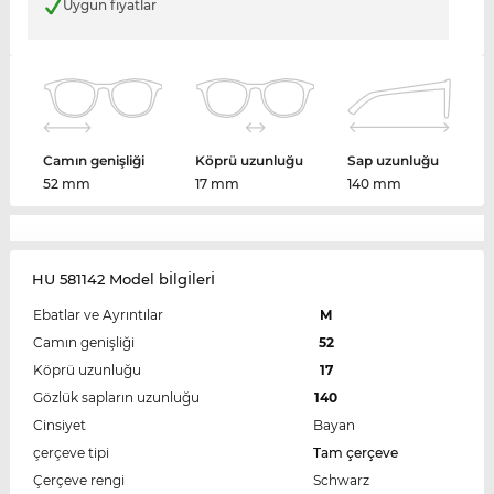
Uygun fiyatlar
Camın genişliği
Köprü uzunluğu
Sap uzunluğu
52 mm
17 mm
140 mm
HU 581142 Model bİlgİlerİ
Ebatlar ve Ayrıntılar
M
Camın genişliği
52
Köprü uzunluğu
17
Gözlük sapların uzunluğu
140
Cinsiyet
Bayan
çerçeve tipi
Tam çerçeve
Çerçeve rengi
Schwarz