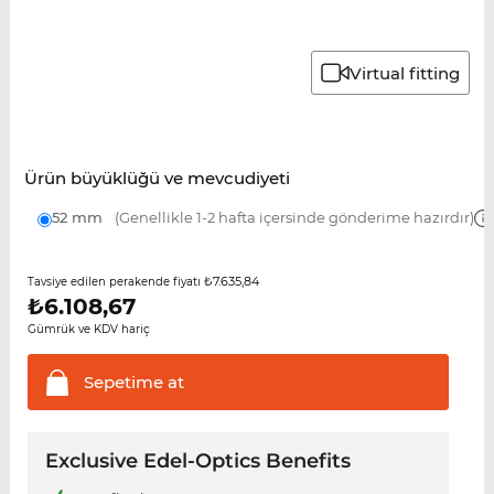
Virtual fitting
Ürün büyüklüğü ve mevcudiyeti
52 mm
(Genellikle 1-2 hafta içersinde gönderime hazırdır)
₺7.635,84
Tavsiye edilen perakende fiyatı
₺
6.108,67
Gümrük ve KDV hariç
Sepetime
at
Exclusive Edel-Optics Benefits