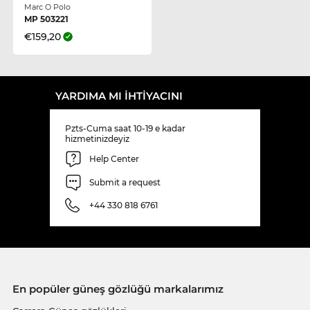
Marc O Polo
MP 503221
€159,20
YARDIMA MI IHTIYACINI
Pzts-Cuma saat 10-19 e kadar
hizmetinizdeyiz
Help Center
Submit a request
+44 330 818 6761
En popüler güneş gözlüğü markalarımız