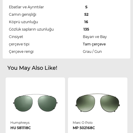
Ebatlar ve Ayrıntılar
S
Camın genişliği
52
Köprü uzunluğu
16
Gözlük sapların uzunluğu
135
Cinsiyet
Bayan ve Bay
çerçeve tipi
Tam çerçeve
Çerçeve rengi
Grau / Gun
You May Also Like!
Humphreys
Marc O Polo
HU 581118C
MP 502168C