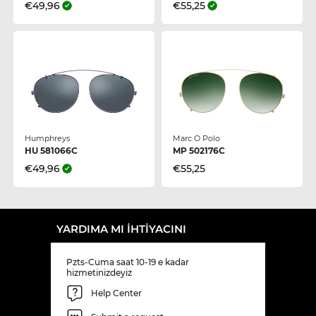
€49,96
€55,25
Humphreys
Marc O Polo
HU 581066C
MP 502176C
€49,96
€55,25
YARDIMA MI IHTIYACINI
Pzts-Cuma saat 10-19 e kadar
hizmetinizdeyiz
Help Center