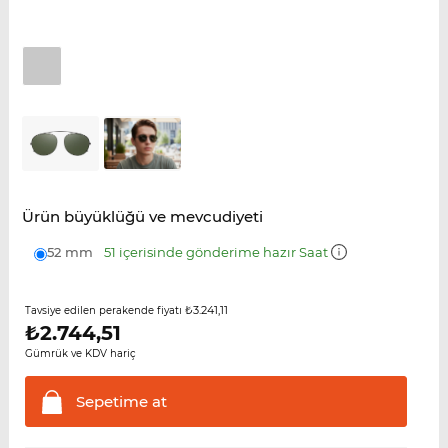
Ürün büyüklüğü ve mevcudiyeti
52 mm
51 içerisinde gönderime hazır Saat
₺3.241,11
Tavsiye edilen perakende fiyatı
₺
2.744,51
Gümrük ve KDV hariç
Sepetime
at