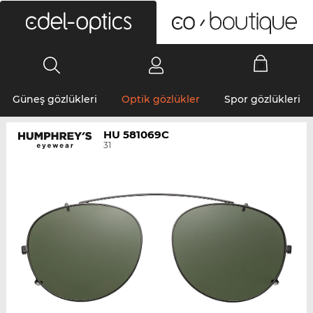
0
Güneş gözlükleri
Optik gözlükler
Spor gözlükleri
HU 581069C
31