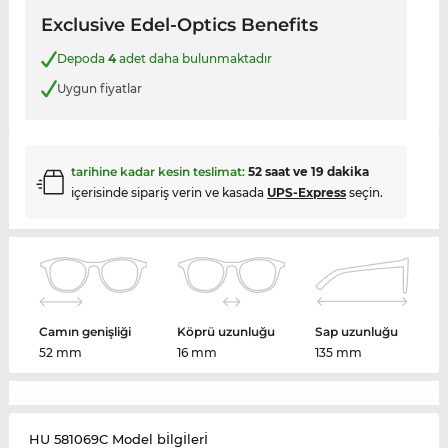
Exclusive Edel-Optics Benefits
Depoda
4
adet daha bulunmaktadır
Uygun fiyatlar
tarihine kadar kesin teslimat:
52 saat ve 19 dakika
içerisinde sipariş verin ve kasada
UPS-Express
seçin.
Camın genişliği
Köprü uzunluğu
Sap uzunluğu
52 mm
16 mm
135 mm
HU 581069C Model bİlgİlerİ