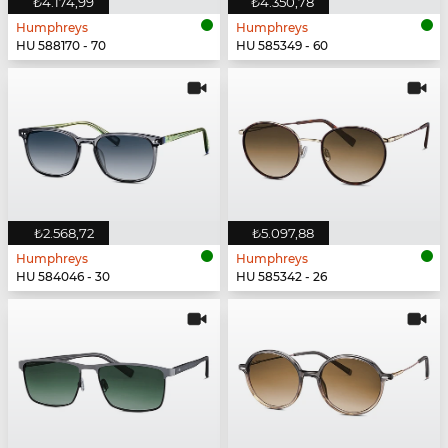
₺4.174,99
₺4.350,78
Humphreys
Humphreys
HU 588170 - 70
HU 585349 - 60
₺2.568,72
₺5.097,88
Humphreys
Humphreys
HU 584046 - 30
HU 585342 - 26