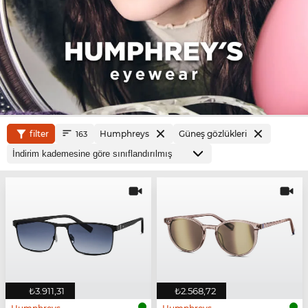
filter
Humphreys
Güneş gözlükleri
163
₺3.911,31
₺2.568,72