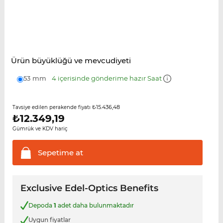
Ürün büyüklüğü ve mevcudiyeti
53 mm
4 içerisinde gönderime hazır Saat
₺15.436,48
Tavsiye edilen perakende fiyatı
₺
12.349,19
Gümrük ve KDV hariç
Sepetime
at
Exclusive Edel-Optics Benefits
Depoda
1
adet daha bulunmaktadır
Uygun fiyatlar