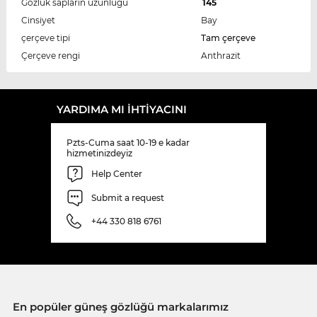
Gözlük sapların uzunluğu
145
Cinsiyet
Bay
çerçeve tipi
Tam çerçeve
Çerçeve rengi
Anthrazit
YARDIMA MI IHTIYACINI
Pzts-Cuma saat 10-19 e kadar
hizmetinizdeyiz
Help Center
Submit a request
+44 330 818 6761
En popüler güneş gözlüğü markalarımız