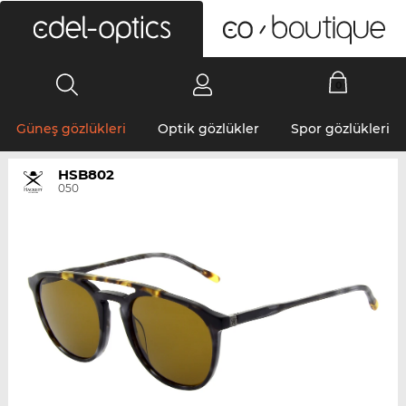
0
Güneş gözlükleri
Optik gözlükler
Spor gözlükleri
HSB802
050