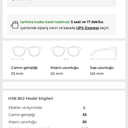
tarihine kadar kesin teslimat:
5 saat ve 17 dakika
içerisinde sipariş verin ve kasada
UPS-Express
seçin.
Camın genişliği
Köprü uzunluğu
Sap uzunluğu
53 mm
20 mm
145 mm
HSB 802 Model bİlgİlerİ
Ebatlar ve Ayrıntılar
L
Camın genişliği
53
Köprü uzunluğu
20