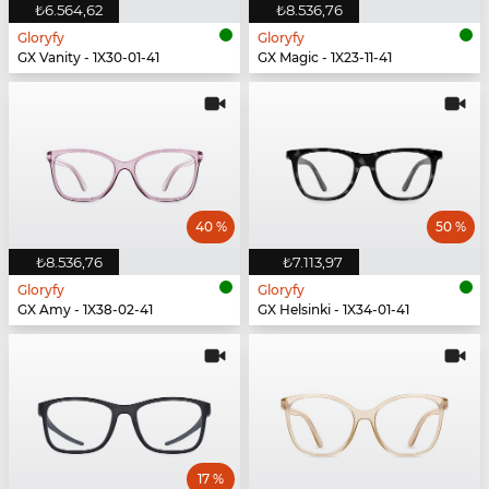
₺6.564,62
₺8.536,76
Gloryfy
Gloryfy
GX Vanity - 1X30-01-41
GX Magic - 1X23-11-41
40 %
50 %
₺8.536,76
₺7.113,97
Gloryfy
Gloryfy
GX Amy - 1X38-02-41
GX Helsinki - 1X34-01-41
17 %