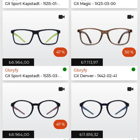
GX Sport Kapstadt - 1S35-01-00
GX Magic - 1X23-03-00
47 %
50 %
₺6.964,00
₺7.113,97
Gloryfy
Gloryfy
GX Sport Kapstadt - 1S35-03-00
GX Denver - 1X42-02-41
47 %
₺6.964,00
₺11.816,32