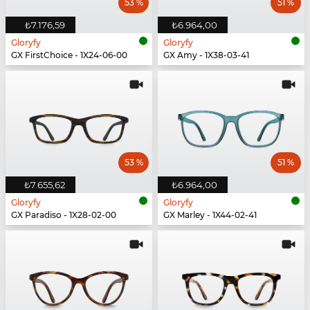
53 %
51 %
₺7.176,59
₺6.964,00
Gloryfy
Gloryfy
GX FirstChoice - 1X24-06-00
GX Amy - 1X38-03-41
53 %
51 %
₺7.655,62
₺6.964,00
Gloryfy
Gloryfy
GX Paradiso - 1X28-02-00
GX Marley - 1X44-02-41