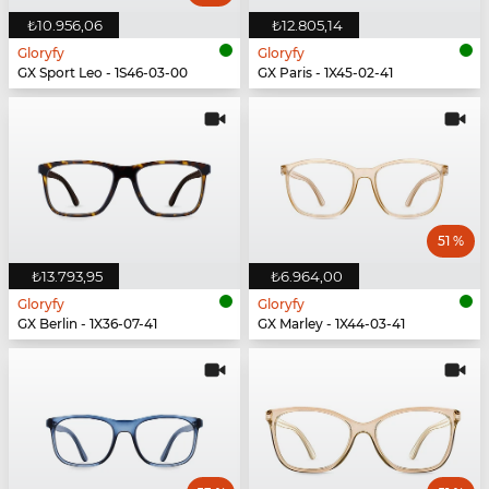
₺10.956,06
₺12.805,14
Gloryfy
Gloryfy
GX Sport Leo - 1S46-03-00
GX Paris - 1X45-02-41
51 %
₺13.793,95
₺6.964,00
Gloryfy
Gloryfy
GX Berlin - 1X36-07-41
GX Marley - 1X44-03-41