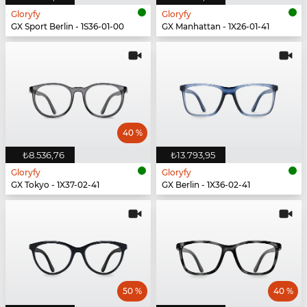
Gloryfy
Gloryfy
GX Sport Berlin - 1S36-01-00
GX Manhattan - 1X26-01-41
40 %
₺8.536,76
₺13.793,95
Gloryfy
Gloryfy
GX Tokyo - 1X37-02-41
GX Berlin - 1X36-02-41
50 %
40 %