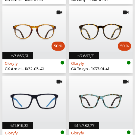
50 %
50 %
₺7.663,31
₺7.663,31
Gloryfy
Gloryfy
GX Amici - 1X32-03-41
GX Tokyo - 1X37-01-41
₺11.816,32
₺14.782,77
Gloryfy
Gloryfy