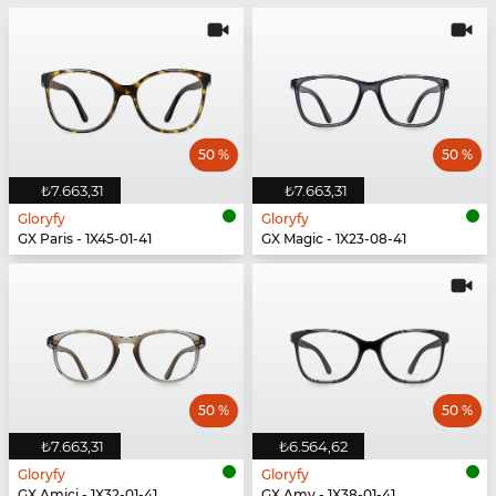
50 %
50 %
₺7.663,31
₺7.663,31
Gloryfy
Gloryfy
GX Paris - 1X45-01-41
GX Magic - 1X23-08-41
50 %
50 %
₺7.663,31
₺6.564,62
Gloryfy
Gloryfy
GX Amici - 1X32-01-41
GX Amy - 1X38-01-41