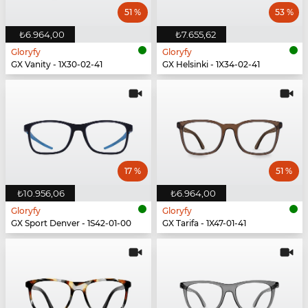
51 %
53 %
₺6.964,00
₺7.655,62
Gloryfy
Gloryfy
GX Vanity - 1X30-02-41
GX Helsinki - 1X34-02-41
17 %
51 %
₺10.956,06
₺6.964,00
Gloryfy
Gloryfy
GX Sport Denver - 1S42-01-00
GX Tarifa - 1X47-01-41