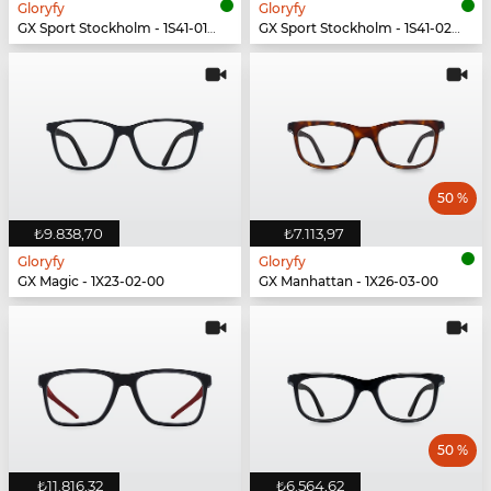
Gloryfy
Gloryfy
GX Sport Stockholm - 1S41-01-00
GX Sport Stockholm - 1S41-02-00
50 %
₺9.838,70
₺7.113,97
Gloryfy
Gloryfy
GX Magic - 1X23-02-00
GX Manhattan - 1X26-03-00
50 %
₺11.816,32
₺6.564,62