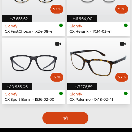
53 %
51 %
₺7.655,62
₺6.964,00
Gloryfy
Gloryfy
GX FirstChoice - 1X24-08-41
GX Helsinki - 1X34-03-41
17 %
53 %
₺10.956,06
₺7.176,59
Gloryfy
Gloryfy
GX Sport Berlin - 1S36-02-00
GX Palermo - 1X48-02-41
1
/1