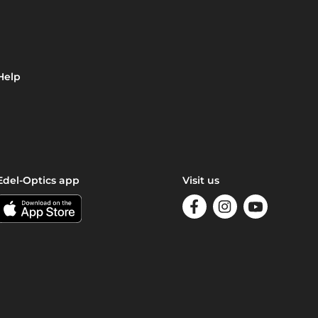
Help
Edel-Optics app
Visit us