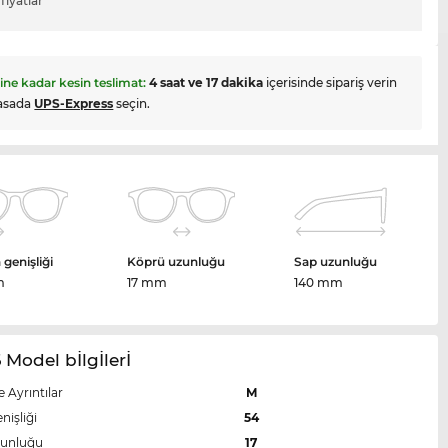
fiyatlar
hine kadar kesin teslimat:
4 saat ve 17 dakika
içerisinde sipariş verin
asada
UPS-Express
seçin.
genişliği
Köprü uzunluğu
Sap uzunluğu
m
17 mm
140 mm
 Model bİlgİlerİ
e Ayrıntılar
M
nişliği
54
zunluğu
17