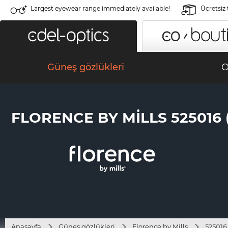
Largest eyewear range immediately available!
Ücretsiz
Güneş gözlükleri
O
FLORENCE BY MILLS 525016 (
Anasayfa
Güneş gözlükleri
Florence by Mills
525016