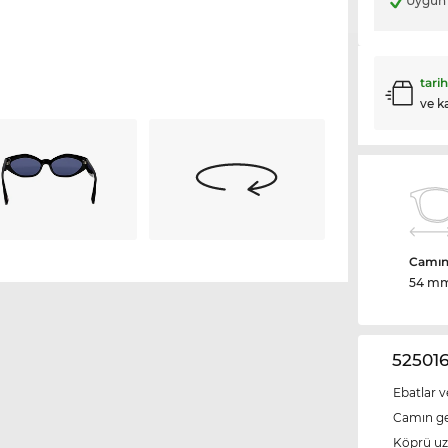
Uygun 
tari
ve k
Camın 
54 m
525016
Ebatlar v
Camın ge
Köprü u