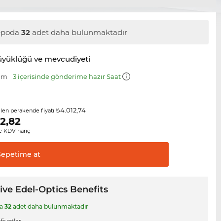
epoda
32
adet daha bulunmaktadır
üyüklüğü ve mevcudiyeti
 mm
3 içerisinde gönderime hazır Saat
₺4.012,74
ilen perakende fiyatı
2,82
 KDV hariç
Sepetime
at
ive Edel-Optics Benefits
da
32
adet daha bulunmaktadır