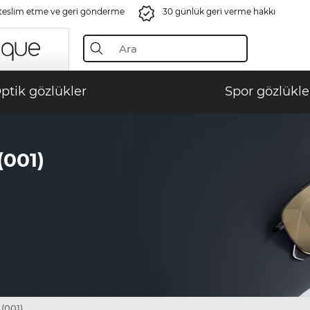
 teslim etme ve geri gönderme
30 günlük geri verme hakkı
ptik gözlükler
Spor gözlükle
001)
 (001)