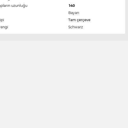
apların uzunluğu
140
Bayan
ipi
Tam çerçeve
rengi
Schwarz