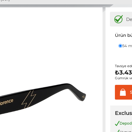
D
Ürün b
54
Tavsiye ed
₺
3.43
Gümrük ve
Exclus
Depo