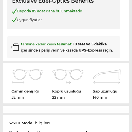
Exclusive Edel-Optics Benefits
Depoda
85
adet daha bulunmaktadır
Uygun fiyatlar
tarihine kadar kesin teslimat:
10 saat ve 5 dakika
içerisinde sipariş verin ve kasada
UPS-Express
seçin.
Camın genişliği
Köprü uzunluğu
Sap uzunluğu
52 mm
22 mm
140 mm
525011 Model bİlgİlerİ