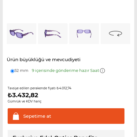
Ürün büyüklüğü ve mevcudiyeti
52 mm
9 içerisinde gönderime hazır Saat
₺4.012,74
Tavsiye edilen perakende fiyatı
₺
3.432,82
Gümrük ve KDV hariç
Sepetime
at