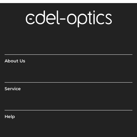
About Us
Service
Help