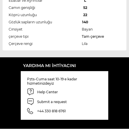
Ebatlar ve Ayrıntılar
L
Camın genişliği
52
Köprü uzunluğu
22
Gözlük sapların uzunluğu
140
Cinsiyet
Bayan
çerçeve tipi
Tam çerçeve
Çerçeve rengi
Lila
YARDIMA MI IHTIYACINI
Pzts-Cuma saat 10-19 e kadar
hizmetinizdeyiz
Help Center
Submit a request
+44 330 818 6761