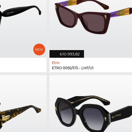
₺10.993,82
Etro
ETRO 0092/F/S - LHF/U1