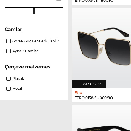
ETRO 0054/S - 807/9O
camlar
Görsel Güç Lensleri Olabilir
Aynal? Camlar
Çerçeve malzemesi
Plastik
₺13.632,34
Metal
Etro
ETRO 0138/S - 000/9O