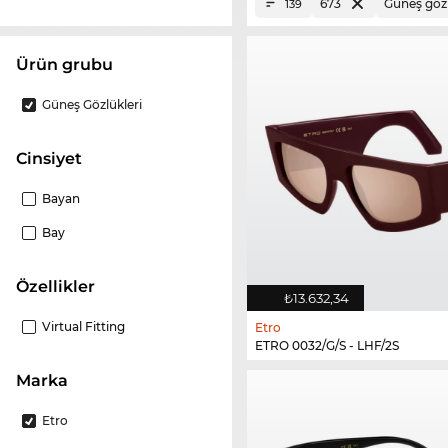
673
Güneş gözl
139
ürün grubu
Güneş Gözlükleri
Cinsiyet
Bayan
Bay
Özellikler
₺13.632,34
Virtual Fitting
Etro
ETRO 0032/G/S - LHF/2S
Marka
Etro