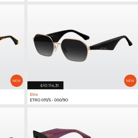
₺10.114,31
Etro
ETRO 0111/S - 000/9O