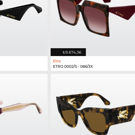
₺9.674,56
Etro
ETRO 0002/S - 086/3X