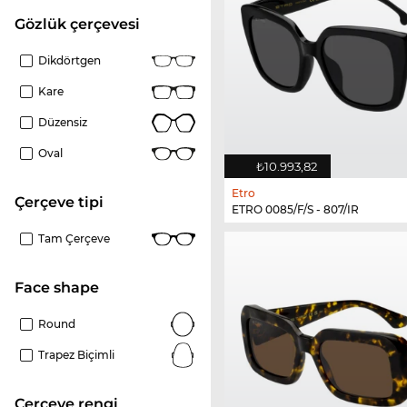
gözlük çerçevesi
Dikdörtgen
Kare
Düzensiz
Oval
₺10.993,82
Etro
çerçeve tipi
ETRO 0085/F/S - 807/IR
Tam Çerçeve
Face shape
Round
Trapez Biçimli
çerçeve rengi