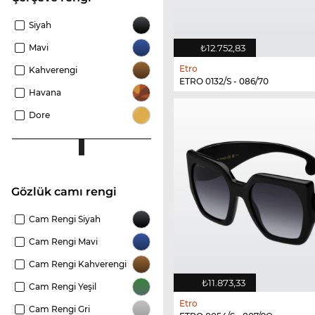
Siyah
Mavi
₺12.752,83
Etro
Kahverengi
ETRO 0132/S - 086/70
Havana
Dore
Gözlük camı rengi
Cam Rengi Siyah
Cam Rengi Mavi
Cam Rengi Kahverengi
₺11.873,33
Cam Rengi Yeşil
Etro
Cam Rengi Gri