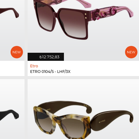
₺12.752,83
Etro
ETRO 0104/S - LHF/3X