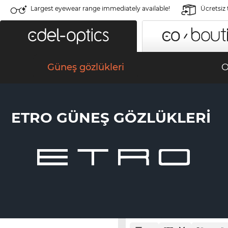
Largest eyewear range immediately available!
Ücretsiz
Güneş gözlükleri
O
ETRO GÜNEŞ GÖZLÜKLERI