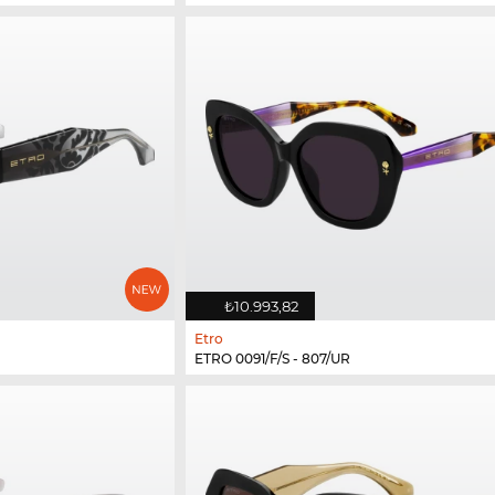
₺10.993,82
Etro
ETRO 0091/F/S - 807/UR