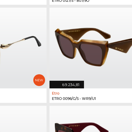
ETRO 0127/S - 807/9O
₺9.234,81
Etro
ETRO 0096/G/S - WR9/U1