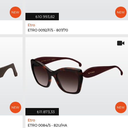
₺10.993,82
Etro
ETRO 0092/F/S - 807/70
₺11.873,33
Etro
ETRO 0084/S - 82U/HA