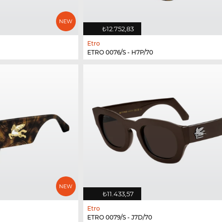
₺12.752,83
Etro
ETRO 0076/S - H7P/70
₺11.433,57
Etro
ETRO 0079/S - J7D/70