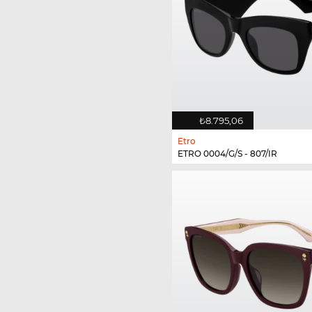
₺8.795,06
Etro
ETRO 0004/G/S - 807/IR