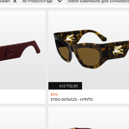
ükleri
₺12.752,83
Etro
ETRO 0074/G/S - H7P/70