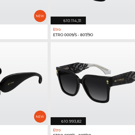
₺10.114,31
Etro
ETRO 0009/S - 807/9O
₺10.993,82
Etro