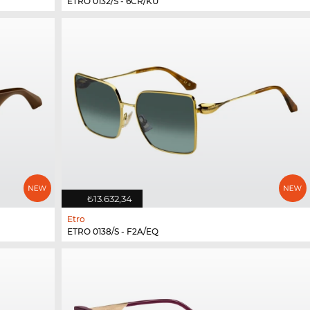
ETRO 0132/S - 6CR/KU
₺13.632,34
Etro
ETRO 0138/S - F2A/EQ