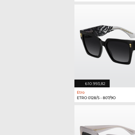
₺10.993,82
Etro
ETRO 0128/S - 807/9O