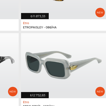
₺11.873,33
Etro
ETROPAISLEY - 086/HA
₺12.752,83
Etro