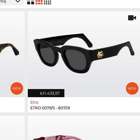
₺11.433,57
Etro
ETRO 0079/S - 807/IR