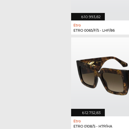
₺10.993,82
Etro
ETRO 0065/F/S - LHF/86
₺12.752,83
Etro
ETRO 0108/S - H7P/HA