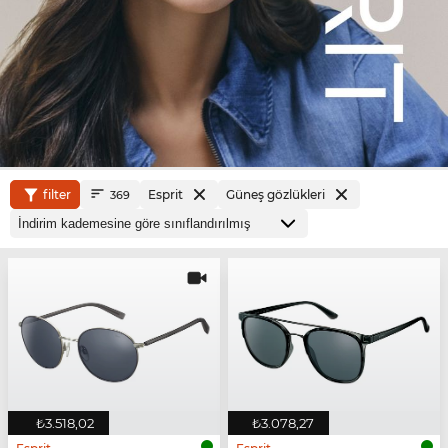
filter
Esprit
Güneş gözlükleri
369
₺3.518,02
₺3.078,27