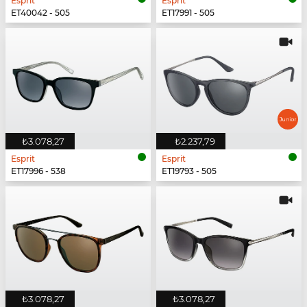
Esprit
Esprit
ET40042 - 505
ET17991 - 505
₺3.078,27
₺2.237,79
Esprit
Esprit
ET17996 - 538
ET19793 - 505
₺3.078,27
₺3.078,27