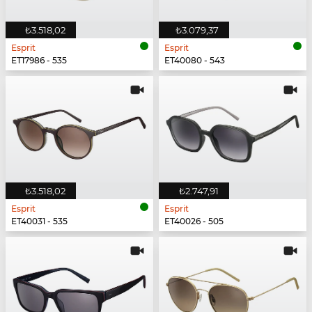
₺3.518,02
₺3.079,37
Esprit
Esprit
ET17986 - 535
ET40080 - 543
₺3.518,02
₺2.747,91
Esprit
Esprit
ET40031 - 535
ET40026 - 505