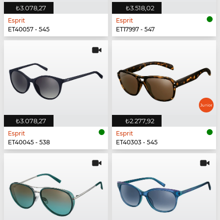
₺3.078,27
₺3.518,02
Esprit
Esprit
ET40057 - 545
ET17997 - 547
₺3.078,27
₺2.277,92
Esprit
Esprit
ET40045 - 538
ET40303 - 545