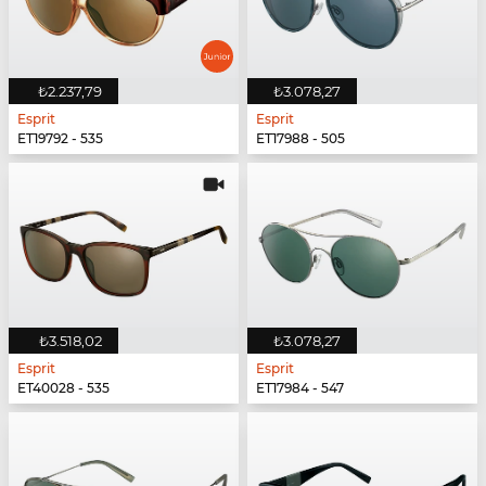
₺2.237,79
₺3.078,27
Esprit
Esprit
ET19792 - 535
ET17988 - 505
₺3.518,02
₺3.078,27
Esprit
Esprit
ET40028 - 535
ET17984 - 547