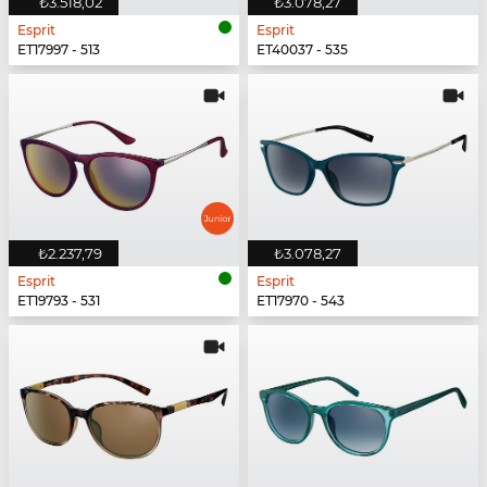
₺3.518,02
₺3.078,27
Esprit
Esprit
ET17997 - 513
ET40037 - 535
₺2.237,79
₺3.078,27
Esprit
Esprit
ET19793 - 531
ET17970 - 543