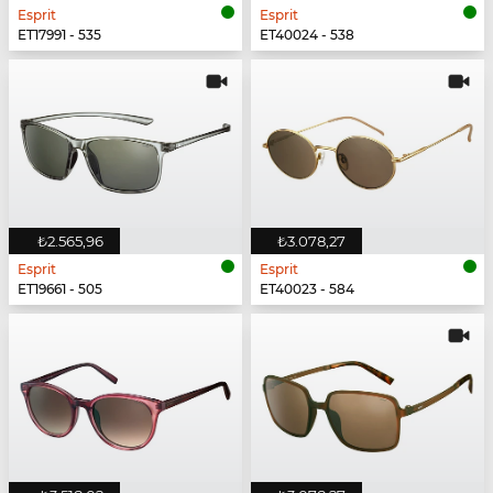
Esprit
Esprit
ET17991 - 535
ET40024 - 538
₺2.565,96
₺3.078,27
Esprit
Esprit
ET19661 - 505
ET40023 - 584