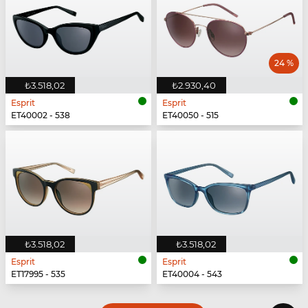
24 %
₺3.518,02
₺2.930,40
Esprit
Esprit
ET40002 - 538
ET40050 - 515
₺3.518,02
₺3.518,02
Esprit
Esprit
ET17995 - 535
ET40004 - 543