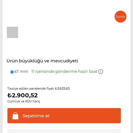
Ürün büyüklüğü ve mevcudiyeti
47 mm
11 içerisinde gönderime hazır Saat
₺3.625,65
Tavsiye edilen perakende fiyatı
₺
2.900,52
Gümrük ve KDV hariç
Sepetime
at