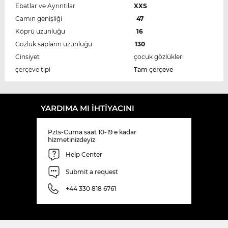
Ebatlar ve Ayrıntılar
XXS
Camın genişliği
47
Köprü uzunluğu
16
Gözlük sapların uzunluğu
130
Cinsiyet
çocuk gözlükleri
çerçeve tipi
Tam çerçeve
YARDIMA MI IHTIYACINI
Pzts-Cuma saat 10-19 e kadar
hizmetinizdeyiz
Help Center
Submit a request
+44 330 818 6761