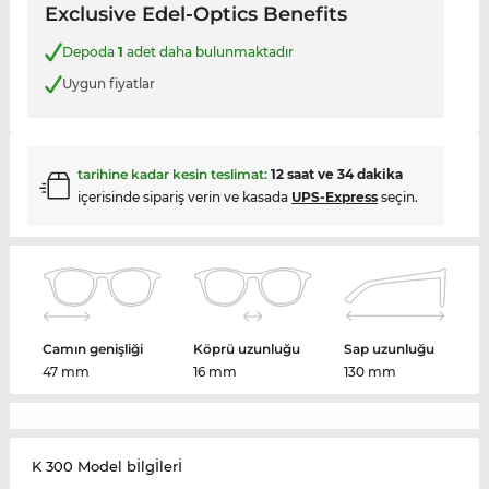
Exclusive Edel-Optics Benefits
Depoda
1
adet daha bulunmaktadır
Uygun fiyatlar
tarihine kadar kesin teslimat:
12 saat ve 34 dakika
içerisinde sipariş verin ve kasada
UPS-Express
seçin.
Camın genişliği
Köprü uzunluğu
Sap uzunluğu
47 mm
16 mm
130 mm
K 300 Model bİlgİlerİ