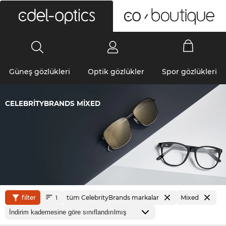
0
Güneş gözlükleri
Optik gözlükler
Spor gözlükleri
CELEBRITYBRANDS MIXED
filter
tüm CelebrityBrands markalar
Mixed
1