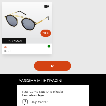
20 %
₺8.745,51
JB
DJ - 1
1
/1
YARDIMA MI IHTIYACINI
Pzts-Cuma saat 10-19 e kadar
hizmetinizdeyiz
Help Center