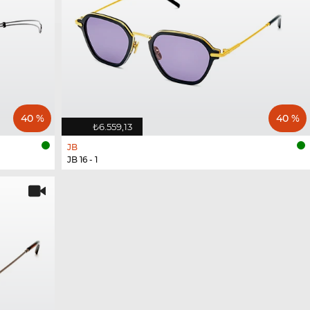
40 %
40 %
₺6.559,13
JB
JB 16 - 1