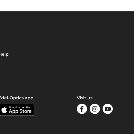
Help
Edel-Optics app
Visit us