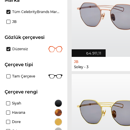
Marka
Tüm CelebrityBrands Markalar
JB
gözlük çerçevesi
Düzensiz
₺4.911,11
JB
çerçeve tipi
Soley - 3
Tam Çerçeve
çerçeve rengi
Siyah
Havana
Dore