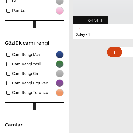
Gri
Pembe
₺4.911,11
JB
Soley - 1
Gözlük camı rengi
1
Cam Rengi Mavi
Cam Rengi Yeşil
Cam Rengi Gri
Cam Rengi Erguvan Rengi
Cam Rengi Turuncu
camlar