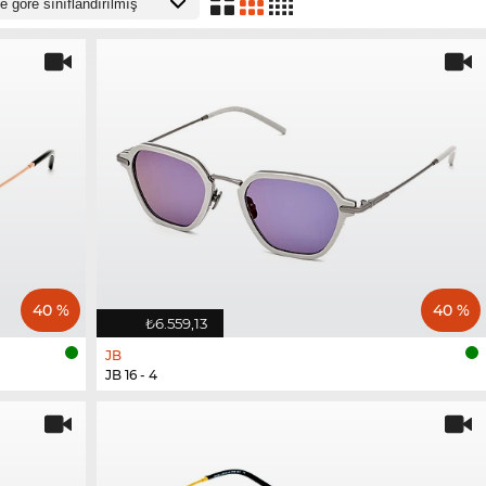
40 %
40 %
₺6.559,13
JB
JB 16 - 4