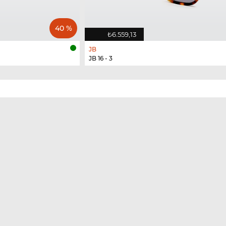
40 %
₺6.559,13
JB
JB 16 - 3