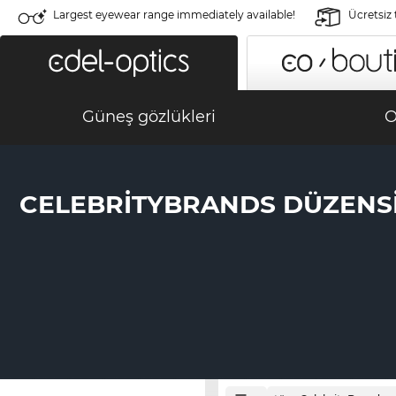
Largest eyewear range immediately available!
Ücretsiz
Güneş gözlükleri
O
CELEBRITYBRANDS DÜZENS