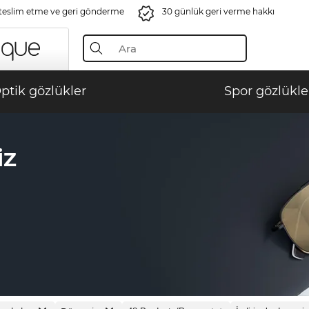
 teslim etme ve geri gönderme
30 günlük geri verme hakkı
ptik gözlükler
Spor gözlükle
IZ