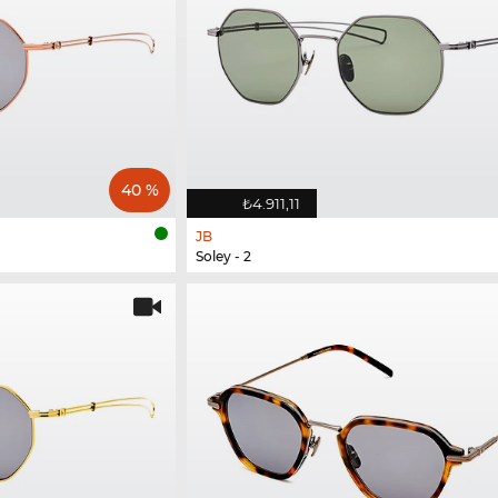
40 %
₺4.911,11
JB
Soley - 2