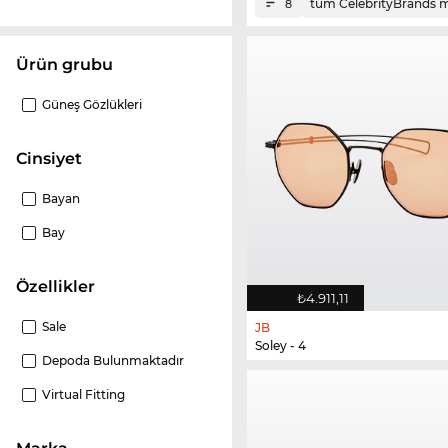
tüm CelebrityBrands m
8
ürün grubu
Güneş Gözlükleri
Cinsiyet
Bayan
Bay
Özellikler
₺4.911,11
Sale
JB
Soley - 4
Depoda Bulunmaktadır
Virtual Fitting