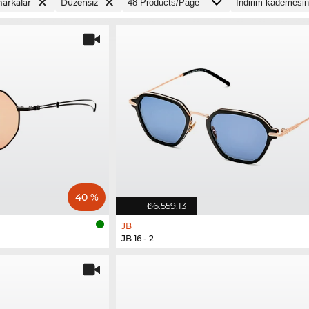
arkalar
Düzensiz
40 %
₺6.559,13
JB
JB 16 - 2