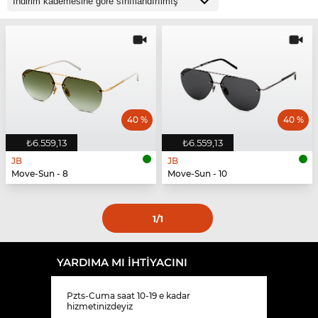
40 %
40 %
₺6.559,13
₺6.559,13
JB
JB
Move-Sun - 8
Move-Sun - 10
1
/1
YARDIMA MI IHTIYACINI
Pzts-Cuma saat 10-19 e kadar
hizmetinizdeyiz