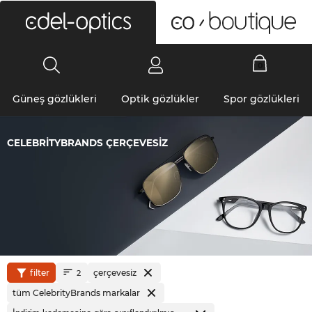
0
Güneş gözlükleri
Optik gözlükler
Spor gözlükleri
CELEBRITYBRANDS ÇERÇEVESIZ
filter
çerçevesiz
2
tüm CelebrityBrands markalar