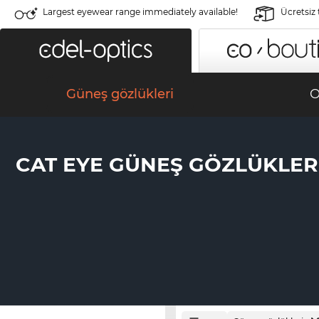
Largest eyewear range immediately available!
Ücretsiz
Güneş gözlükleri
O
CAT EYE GÜNEŞ GÖZLÜKLER