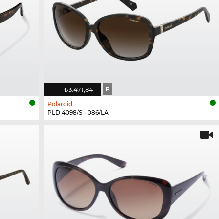
₺3.471,84
P
Polaroid
PLD 4098/S - 086/LA