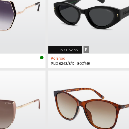
₺3.032,36
P
Polaroid
PLD 6243/S/X - 807/M9