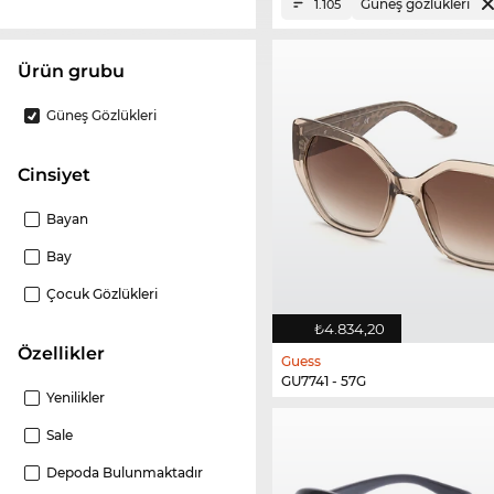
Güneş gözlükleri
1.105
ürün grubu
Güneş Gözlükleri
Cinsiyet
Bayan
Bay
Çocuk Gözlükleri
₺4.834,20
Özellikler
Guess
GU7741 - 57G
Yenilikler
Sale
Depoda Bulunmaktadır