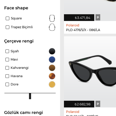
Face shape
₺3.471,84
P
Square
Polaroid
Trapez Biçimli
PLD 4176/S/X - 086/LA
çerçeve rengi
Siyah
Mavi
Kahverengi
Havana
Dore
₺2.682,98
P
Polaroid
Gözlük camı rengi