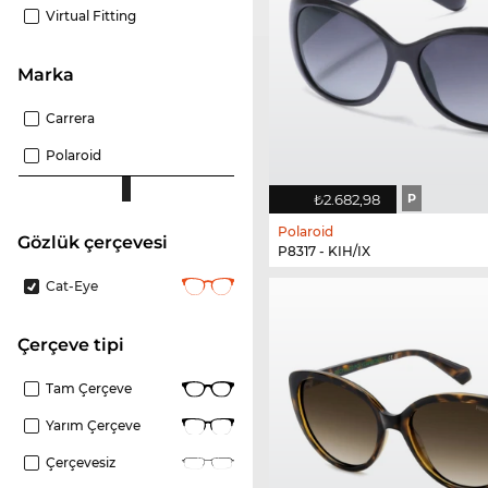
Virtual Fitting
Marka
Carrera
Polaroid
₺2.682,98
P
Polaroid
gözlük çerçevesi
P8317 - KIH/IX
Cat-Eye
çerçeve tipi
Tam Çerçeve
Yarım Çerçeve
Çerçevesiz