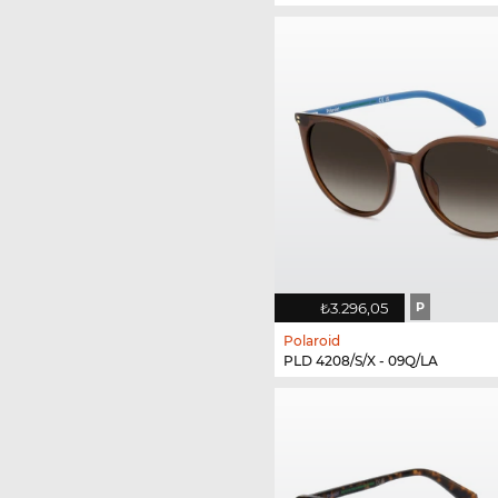
₺3.296,05
P
Polaroid
PLD 4208/S/X - 09Q/LA