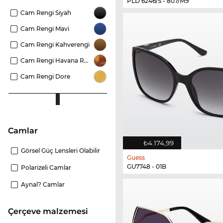
PLD 6246/S - 807/M9
Cam Rengi Siyah
Cam Rengi Mavi
Cam Rengi Kahverengi
Cam Rengi Havana Rengi
Cam Rengi Dore
camlar
₺4.174,99
Görsel Güç Lensleri Olabilir
Guess
GU7748 - 01B
Polarizeli Camlar
Aynal? Camlar
Çerçeve malzemesi