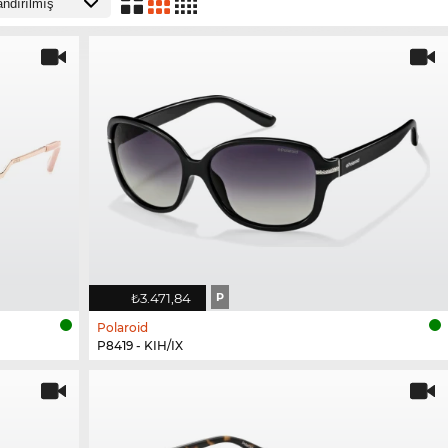
₺3.471,84
P
Polaroid
P8419 - KIH/IX