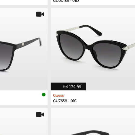
GU00189 - 01D
₺4.174,99
Guess
GU7658 - 01C