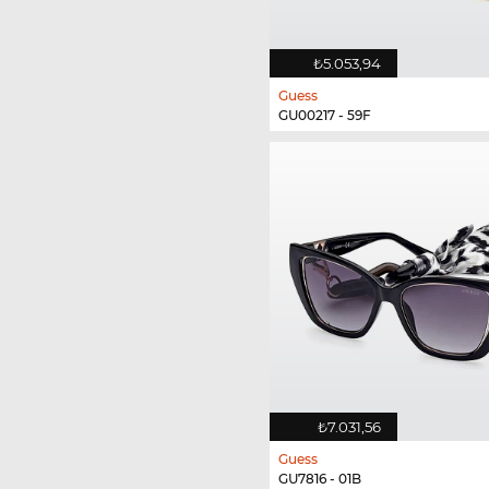
₺5.053,94
Guess
GU00217 - 59F
₺7.031,56
Guess
GU7816 - 01B