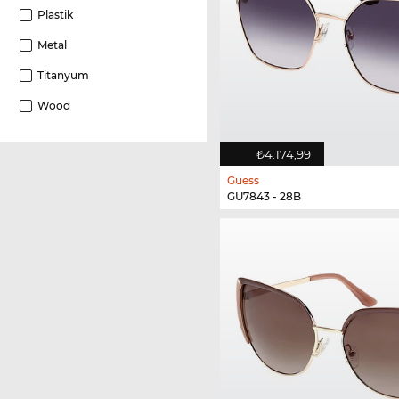
Plastik
Metal
Titanyum
Wood
₺4.174,99
Guess
GU7843 - 28B