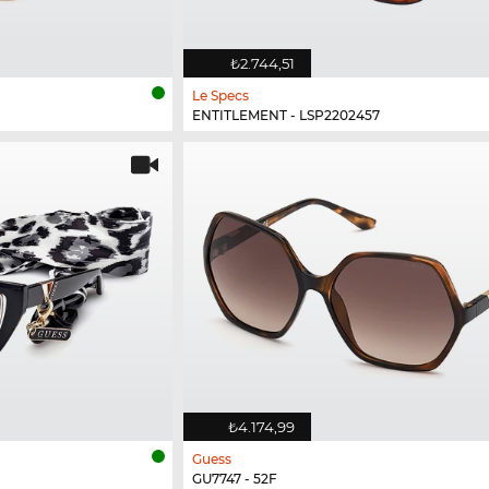
₺2.744,51
Le Specs
ENTITLEMENT - LSP2202457
₺4.174,99
Guess
GU7747 - 52F