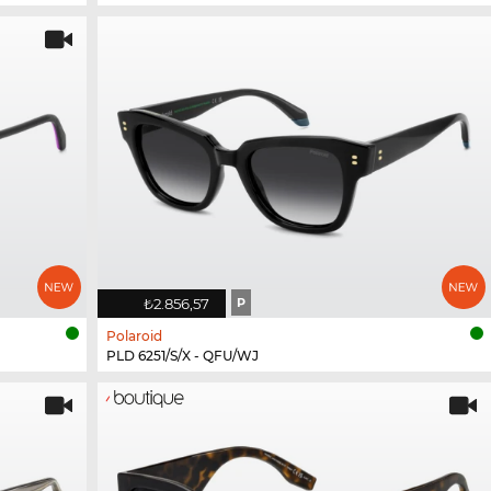
₺2.856,57
P
Polaroid
PLD 6251/S/X - QFU/WJ