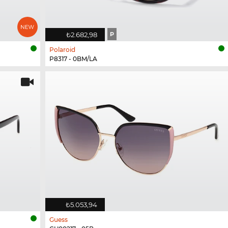
₺2.682,98
P
Polaroid
P8317 - 0BM/LA
₺5.053,94
Guess