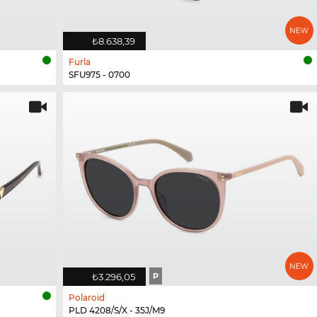
₺8.638,39
Furla
SFU975 - 0700
₺3.296,05
P
Polaroid
PLD 4208/S/X - 35J/M9