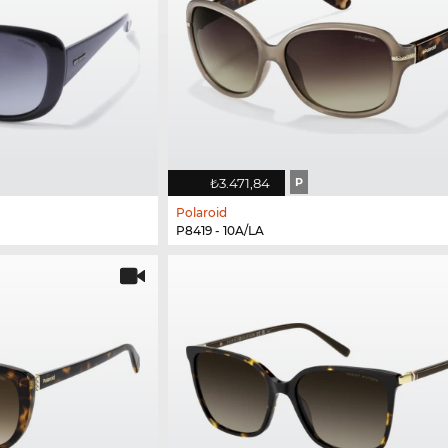
₺3.471,84
P
Polaroid
P8419 - 10A/LA