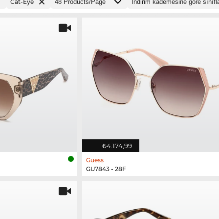
Cat-Eye
₺4.174,99
Guess
GU7843 - 28F