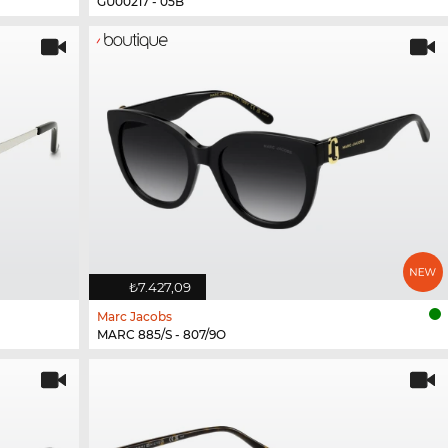
GU00217 - 05B
₺7.427,09
Marc Jacobs
MARC 885/S - 807/9O