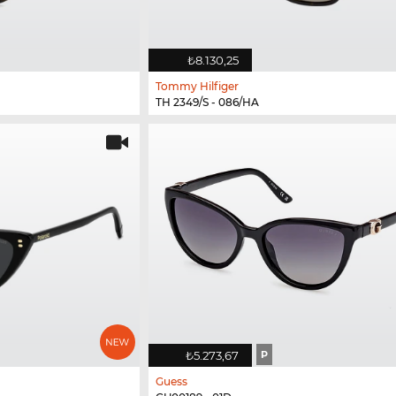
₺8.130,25
Tommy Hilfiger
TH 2349/S - 086/HA
₺5.273,67
P
Guess