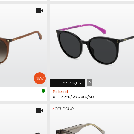
₺3.296,05
P
Polaroid
PLD 4208/S/X - 807/M9