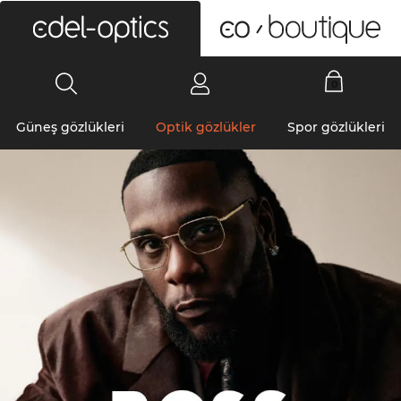
0
Güneş gözlükleri
Optik gözlükler
Spor gözlükleri