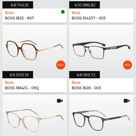
₺8.745,51
₺10.986,82
Boss
Boss
BOSS 1833 - 807
BOSS 1043/IT - 003
₺9.009,19
₺8.569,72
Boss
Boss
BOSS 1864/G - 09Q
BOSS 1828 - 003