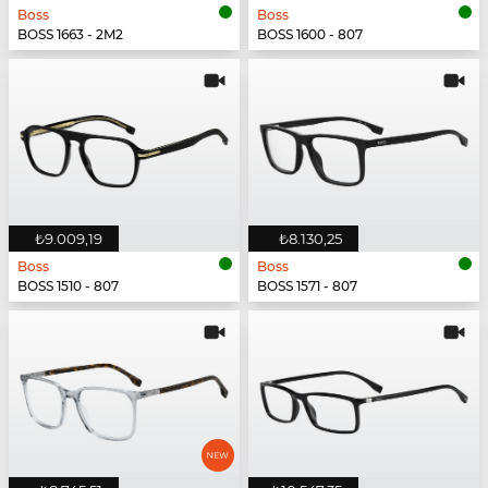
Boss
Boss
BOSS 1663 - 2M2
BOSS 1600 - 807
₺9.009,19
₺8.130,25
Boss
Boss
BOSS 1510 - 807
BOSS 1571 - 807