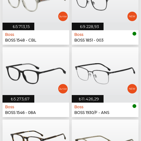
₺5.713,15
₺9.228,93
Boss
Boss
BOSS 1548 - CBL
BOSS 1851 - 003
₺5.273,67
₺11.426,29
Boss
Boss
BOSS 1546 - 08A
BOSS 1930/F - ANS