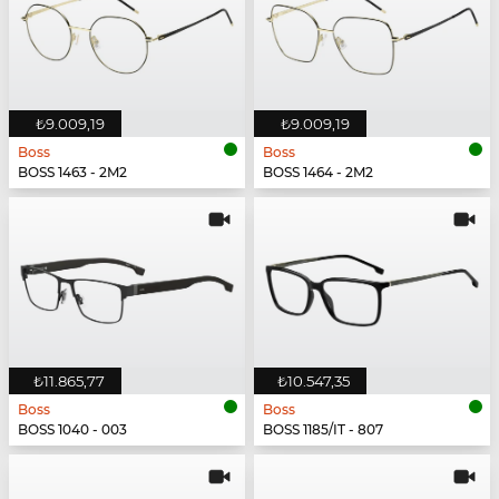
₺9.009,19
₺9.009,19
Boss
Boss
BOSS 1463 - 2M2
BOSS 1464 - 2M2
₺11.865,77
₺10.547,35
Boss
Boss
BOSS 1040 - 003
BOSS 1185/IT - 807