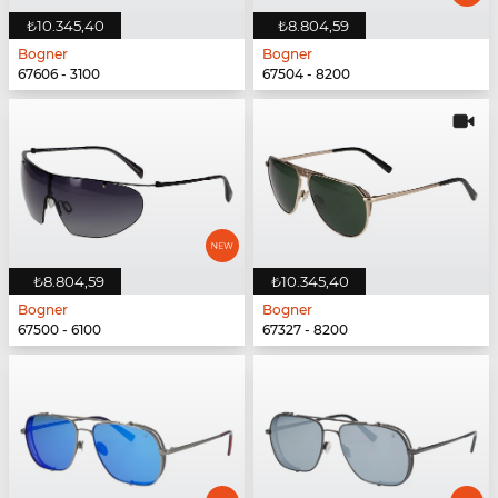
₺10.345,40
₺8.804,59
Bogner
Bogner
67606 - 3100
67504 - 8200
₺8.804,59
₺10.345,40
Bogner
Bogner
67500 - 6100
67327 - 8200