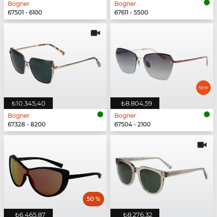
Bogner
Bogner
67501 - 6100
67611 - 5500
₺10.345,40
₺8.804,59
Bogner
Bogner
67328 - 8200
67504 - 2100
50 %
₺6.465,87
₺8.276,32