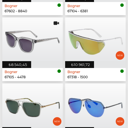
Bogner
Bogner
67602 - 8840
67104 - 6381
₺8.540,45
₺10.961,72
Bogner
Bogner
67105 - 4478
67318 - 1500