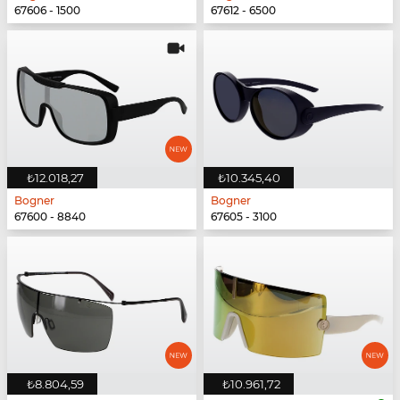
67606 - 1500
67612 - 6500
₺12.018,27
₺10.345,40
Bogner
Bogner
67600 - 8840
67605 - 3100
₺8.804,59
₺10.961,72