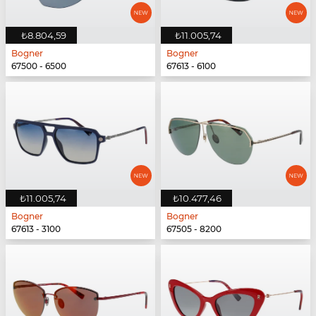
₺8.804,59
₺11.005,74
Bogner
Bogner
67500 - 6500
67613 - 6100
₺11.005,74
₺10.477,46
Bogner
Bogner
67613 - 3100
67505 - 8200