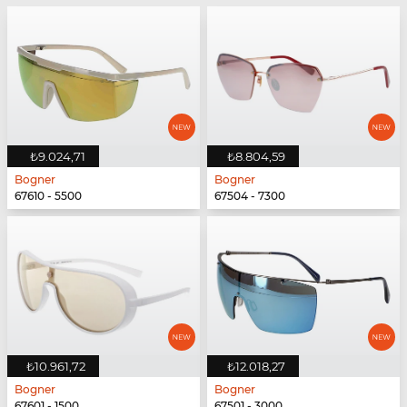
₺9.024,71
₺8.804,59
Bogner
Bogner
67610 - 5500
67504 - 7300
₺10.961,72
₺12.018,27
Bogner
Bogner
67601 - 1500
67501 - 3000