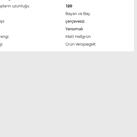
apların uzunluğu
120
Bayan ve Bay
ipi
çerçevesiz
Yansımalı
rengi
Matt Hellgrün
gi
Grün Verspiegelt