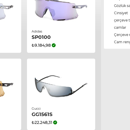
Gözlük s
Cinsiyet
çerçeve t
camlar
Adidas
Çerçeve 
SP0100
Cam ren
₺9.184,98
Gucci
GG1561S
₺22.248,31