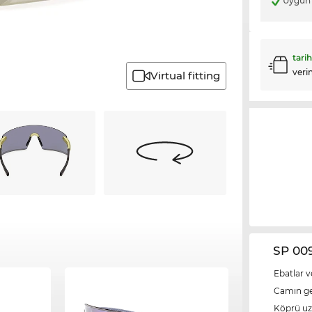
Uygun 
tari
veri
Virtual fitting
SP 009
Ebatlar v
Camın ge
Köprü u