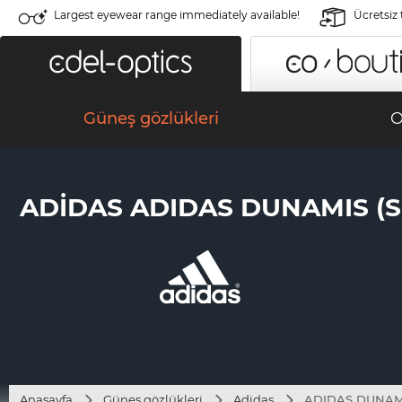
Largest eyewear range immediately available!
Ücretsiz
Güneş gözlükleri
O
ADIDAS ADIDAS DUNAMIS (S
Anasayfa
Güneş gözlükleri
Adidas
ADIDAS DUNAMI