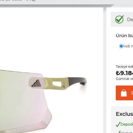
D
Ürün b
148
Tavsiye ed
₺
9.18
Gümrük ve
Exclus
Depo