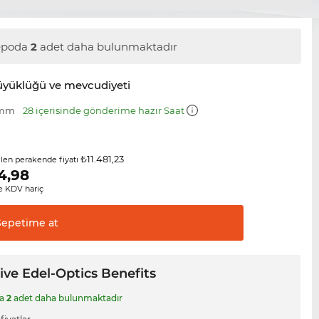
epoda
2
adet daha bulunmaktadır
üyüklüğü ve mevcudiyeti
 mm
28 içerisinde gönderime hazır Saat
₺11.481,23
ilen perakende fiyatı
4,98
 KDV hariç
Sepetime
at
ive Edel-Optics Benefits
da
2
adet daha bulunmaktadır