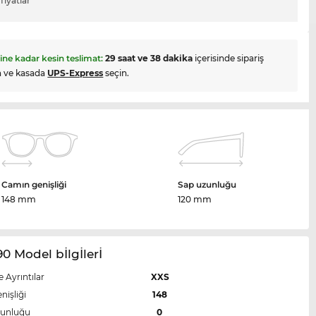
fiyatlar
hine kadar kesin teslimat:
29 saat ve 38 dakika
içerisinde sipariş
n ve kasada
UPS-Express
seçin.
Camın genişliği
Sap uzunluğu
148 mm
120 mm
0 Model bİlgİlerİ
e Ayrıntılar
XXS
nişliği
148
zunluğu
0