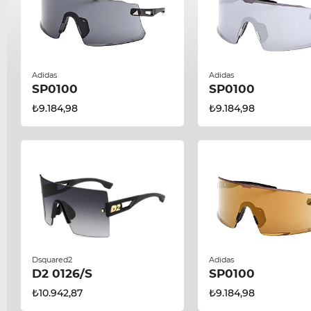
Adidas
Adidas
SP0100
SP0100
₺9.184,98
₺9.184,98
Dsquared2
Adidas
D2 0126/S
SP0100
₺10.942,87
₺9.184,98