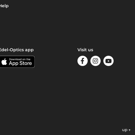
Help
Edel-Optics app
Visit us
up