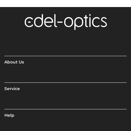
About Us
Service
Help