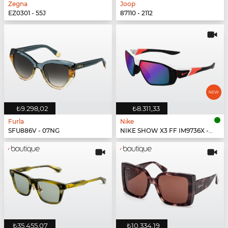
Zegna
Joop
EZ0301 - 55J
87110 - 2112
₺9.298,02
₺8.311,33
Furla
Nike
SFU886V - 07NG
NIKE SHOW X3 FF IM9736X - 100
₺35.455,07
₺10.334,19