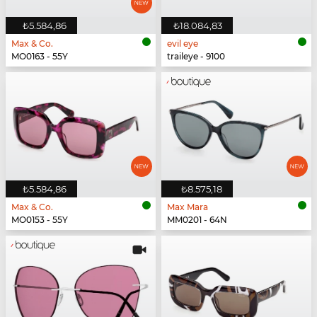
₺5.584,86
₺18.084,83
Max & Co.
evil eye
MO0163 - 55Y
traileye - 9100
₺5.584,86
₺8.575,18
Max & Co.
Max Mara
MO0153 - 55Y
MM0201 - 64N