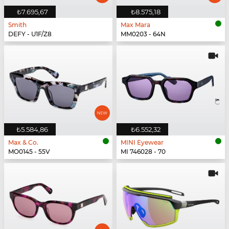
₺7.695,67
₺8.575,18
Smith
Max Mara
DEFY - U1F/Z8
MM0203 - 64N
₺5.584,86
₺6.552,32
Max & Co.
MINI Eyewear
MO0145 - 55V
MI 746028 - 70