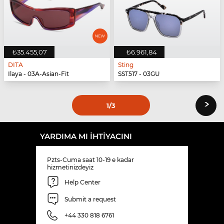
₺35.455,07
₺6.961,84
DITA
Sting
Ilaya - 03A-Asian-Fit
SST517 - 03GU
›
1
/3
YARDIMA MI IHTIYACINI
Pzts-Cuma saat 10-19 e kadar
hizmetinizdeyiz
Help Center
Submit a request
+44 330 818 6761