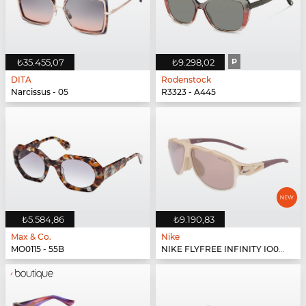
₺35.455,07
₺9.298,02
P
DITA
Rodenstock
Narcissus - 05
R3323 - A445
₺5.584,86
₺9.190,83
Max & Co.
Nike
MO0115 - 55B
NIKE FLYFREE INFINITY IO0099X - 126