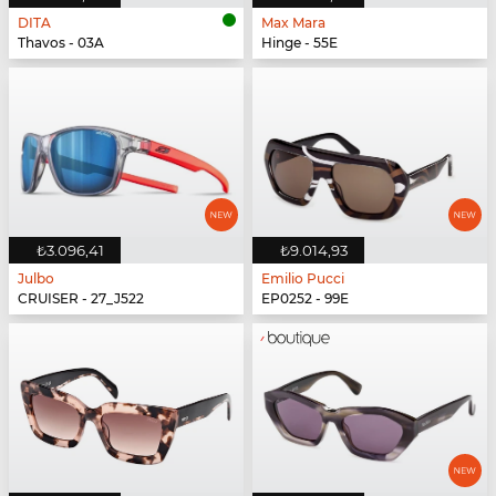
DITA
Max Mara
Thavos - 03A
Hinge - 55E
₺3.096,41
₺9.014,93
Julbo
Emilio Pucci
CRUISER - 27_J522
EP0252 - 99E