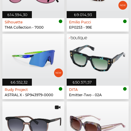
₺14.594,30
₺9.014,93
Silhouette
Emilio Pucci
TMA Collection - 7000
EP0253 - 99E
₺6.552,32
₺50.571,57
Rudy Project
DITA
ASTRAL X - SP943979-0000
Emitter-Two - 02A