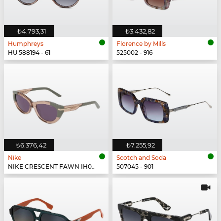
₺4.793,31
₺3.432,82
Humphreys
Florence by Mills
HU 588194 - 61
525002 - 916
₺6.376,42
₺7.255,92
Nike
Scotch and Soda
NIKE CRESCENT FAWN IH0918X - 200
507045 - 901