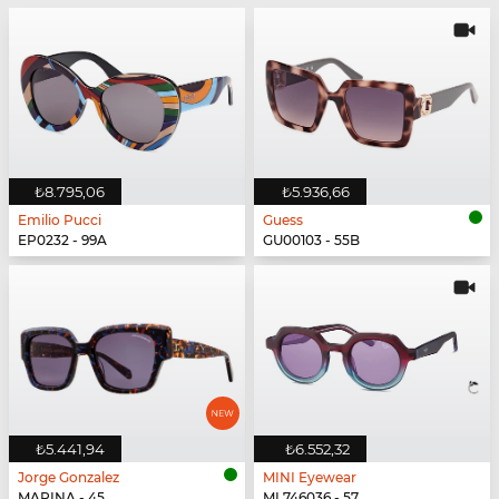
₺8.795,06
₺5.936,66
Emilio Pucci
Guess
EP0232 - 99A
GU00103 - 55B
₺5.441,94
₺6.552,32
Jorge Gonzalez
MINI Eyewear
MARINA - 45
MI 746036 - 57