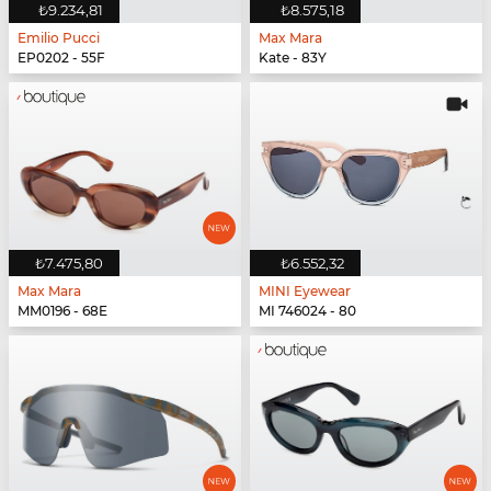
₺9.234,81
₺8.575,18
Emilio Pucci
Max Mara
EP0202 - 55F
Kate - 83Y
₺7.475,80
₺6.552,32
Max Mara
MINI Eyewear
MM0196 - 68E
MI 746024 - 80