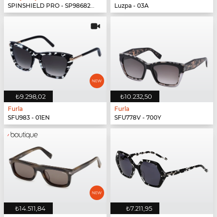
SPINSHIELD PRO - SP986822-N000
Luzpa - 03A
₺9.298,02
₺10.232,50
Furla
Furla
SFU983 - 01EN
SFU778V - 700Y
₺14.511,84
₺7.211,95