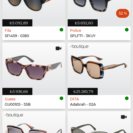
52 %
₺5.092,89
₺5.692,60
Fila
Police
SFI459 - 0J80
SPLF71 - 3KUY
₺5.936,66
₺25.285,79
Guess
DITA
GU00105 - 55B
Adabrah - 02A