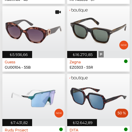
₺5.936,66
₺16.270,85
P
Guess
Zegna
GU00104 - 55B
EZ0303 - 55R
50 %
₺7.431,82
₺12.642,89
Rudy Project
DITA