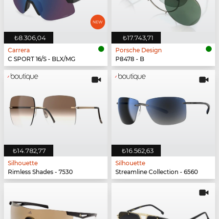
₺8.306,04
₺17.743,71
Carrera
Porsche Design
C SPORT 16/S - BLX/MG
P8478 - B
₺14.782,77
₺16.562,63
Silhouette
Silhouette
Rimless Shades - 7530
Streamline Collection - 6560