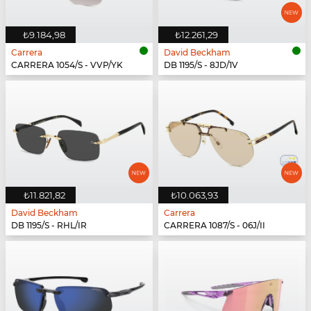
₺9.184,98
₺12.261,29
Carrera
David Beckham
CARRERA 1054/S - VVP/YK
DB 1195/S - 8JD/1V
₺11.821,82
₺10.063,93
David Beckham
Carrera
DB 1195/S - RHL/IR
CARRERA 1087/S - 06J/II