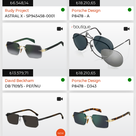
₺6.548,14
₺18.210,65
Rudy Project
Porsche Design
ASTRAL X - SP945458-0001
P8478 - A
₺13.579,71
₺18.210,65
David Beckham
Porsche Design
DB 7109/S - PEF/NU
P8478 - D343