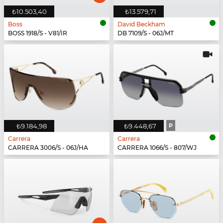
₺10.503,40
₺13.579,71
Boss
David Beckham
BOSS 1918/S - V81/IR
DB 7109/S - 06J/MT
₺9.184,98
₺9.448,67
P
Carrera
Carrera
CARRERA 3006/S - 06J/HA
CARRERA 1066/S - 807/WJ