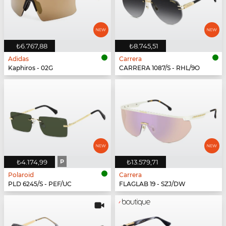
₺6.767,88
₺8.745,51
Adidas
Carrera
Kaphiros - 02G
CARRERA 1087/S - RHL/9O
₺4.174,99
P
₺13.579,71
Polaroid
Carrera
PLD 6245/S - PEF/UC
FLAGLAB 19 - SZJ/DW