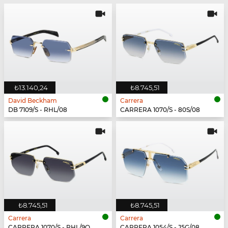
₺13.140,24
₺8.745,51
David Beckham
Carrera
DB 7109/S - RHL/08
CARRERA 1070/S - 80S/08
₺8.745,51
₺8.745,51
Carrera
Carrera
CARRERA 1070/S - RHL/9O
CARRERA 1054/S - J5G/08