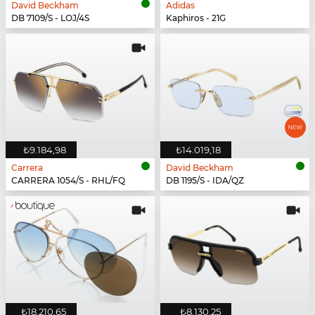
David Beckham
Adidas
DB 7109/S - LOJ/4S
Kaphiros - 21G
₺9.184,98
₺14.019,18
Carrera
David Beckham
CARRERA 1054/S - RHL/FQ
DB 1195/S - IDA/QZ
₺18.210,65
₺8.130,25