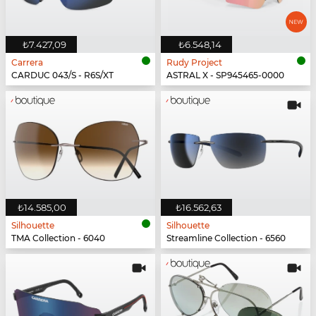
₺7.427,09
₺6.548,14
Carrera
Rudy Project
CARDUC 043/S - R6S/XT
ASTRAL X - SP945465-0000
₺14.585,00
₺16.562,63
Silhouette
Silhouette
TMA Collection - 6040
Streamline Collection - 6560