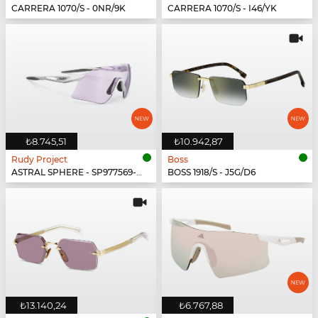
CARRERA 1070/S - 0NR/9K
CARRERA 1070/S - I46/YK
₺8.745,51
₺10.942,87
Rudy Project
Boss
ASTRAL SPHERE - SP977569-0000
BOSS 1918/S - J5G/D6
₺13.140,24
₺6.767,88