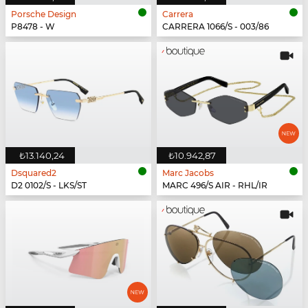
Porsche Design
Carrera
P8478 - W
CARRERA 1066/S - 003/86
₺13.140,24
₺10.942,87
Dsquared2
Marc Jacobs
D2 0102/S - LKS/ST
MARC 496/S AIR - RHL/IR