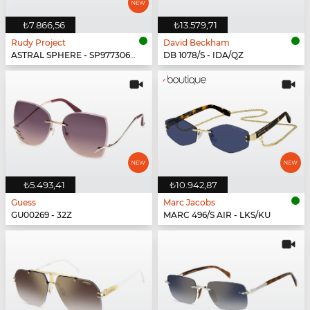
₺7.866,56
₺13.579,71
Rudy Project
David Beckham
ASTRAL SPHERE - SP977306-0000
DB 1078/S - IDA/QZ
₺5.493,41
₺10.942,87
Guess
Marc Jacobs
GU00269 - 32Z
MARC 496/S AIR - LKS/KU