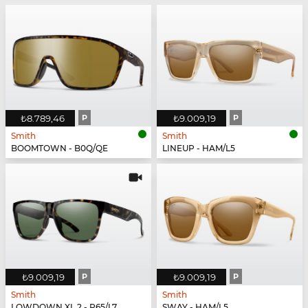
₺8.789,46
P
₺9.009,19
P
Smith
Smith
BOOMTOWN - B0Q/QE
LINEUP - HAM/L5
₺9.009,19
P
₺9.009,19
P
Smith
Smith
LOWDOWN XL 2 - P65/L7
SWAY - HAM/L5