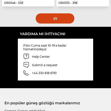
OR0146 - 53E
OR0133 - 39E
1
/1
YARDIMA MI IHTIYACINI
Pzts-Cuma saat 10-19 e kadar
hizmetinizdeyiz
Help Center
Submit a request
+44 330 818 6761
En popüler güneş gözlüğü markalarımız
Carrera Güneş gözlükleri