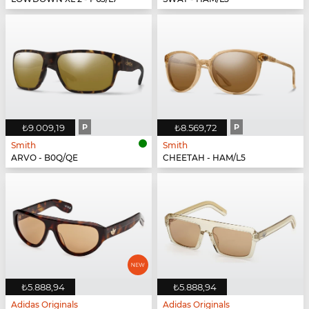
₺9.009,19
P
₺8.569,72
P
Smith
Smith
ARVO - B0Q/QE
CHEETAH - HAM/L5
₺5.888,94
₺5.888,94
Adidas Originals
Adidas Originals