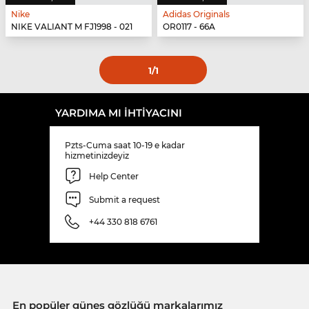
Nike
Adidas Originals
NIKE VALIANT M FJ1998 - 021
OR0117 - 66A
1
/1
YARDIMA MI IHTIYACINI
Pzts-Cuma saat 10-19 e kadar
hizmetinizdeyiz
Help Center
Submit a request
+44 330 818 6761
En popüler güneş gözlüğü markalarımız