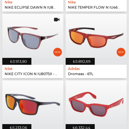
Nike
Nike
NIKE ECLIPSE DAWN N IU8079X - 602
NIKE TEMPER FLOW N IU4691X - 619
₺3.913,80
₺5.892,69
Nike
Adidas
NIKE CITY ICON N IU8075X - 298
Dromeas - 67L
₺5.233,06
₺6.332,44