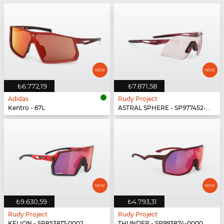
₺6.772,19
₺7.871,58
Adidas
Rudy Project
Kentro - 67L
ASTRAL SPHERE - SP977452-0000
₺9.630,59
₺4.793,31
Rudy Project
Rudy Project
KELION - SP853817-0002
THUNDER - SP993874-0000