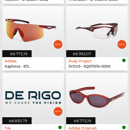
₺6.772,19
₺6.992,07
Adidas
Rudy Project
Kaphiros - 67L
SYDUS - SQ017474-0000
₺8.830,79
₺6.772,19
Fila
Adidas Originals