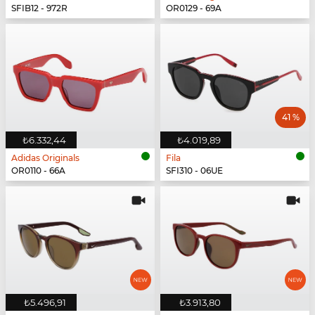
SFIB12 - 972R
OR0129 - 69A
41 %
₺6.332,44
₺4.019,89
Adidas Originals
Fila
OR0110 - 66A
SFI310 - 06UE
₺5.496,91
₺3.913,80